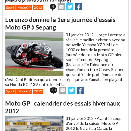
première journée d'essais à Sepang ).
Envoyer
Partager
Partager
4
Sport
MotoGP
2012
cet
sur
sur
article
Twitter
Facebook
Lorenzo domine la 1ère journée d'essais
à
un
Moto GP à Sepang
ami
31 janvier 2012 -
Jorge Lorenzo a
réalisé le meilleur chrono avec sa
nouvelle Yamaha YZR-M1 de
1000 cc lors de la première
journée de tests Moto GP hier
sur le circuit de Sepang
(Malaisie). En l'absence du
champion en titre Casey Stoner
qui souffre de problèmes de dos,
c'est Dani Pedrosa qui a donné la réplique aux Yamaha en plaçant
sa Honda RC213V entre les M1…
Envoyer
Partager
Partager
10
Sport
MotoGP
2012
cet
sur
sur
article
Twitter
Facebook
Moto GP : calendrier des essais hivernaux
à
un
2012
ami
31 janvier 2012 -
Avant le coup
d'envoi de la saison Moto GP
2012 le 8 avril au Qatar, la