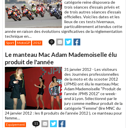
catégorie reine disposera de
trois séances d'essais privés et
de trois autres séances d'essais
officielles. Voici les dates et les
lieux de ces tests hivernaux,
particulièrement attendus cette
année en raison des évolutions significatives de la réglementation
technique en…
Envoyer
Partager
Partager
0
Sport
MotoGP
2012
cet
sur
sur
article
Twitter
Facebook
Le manteau Mac Adam Mademoiselle élu
à
un
produit de l'année
ami
31 janvier 2012 -
Les visiteurs
des Journées professionnelles
de la moto et du scooter 2012
(JPMS) ont élu le manteau Mac
Adam Mademoiselle "Produit de
l'année JPMS 2012" ce week-
end à Lyon. Sélectionné par le
jury comme meilleur produit de la
catégorie "Femme" (lire MNC du
24 janvier 2012 : les 8 produits de l'année 2012 ), ce manteau pour
femme…
Envoyer
Partager
Partager
11
Equipement
cet
sur
sur