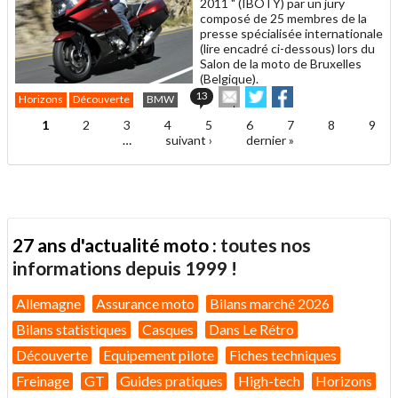
2011 " (IBOTY) par un jury
composé de 25 membres de la
presse spécialisée internationale
(lire encadré ci-dessous) lors du
Salon de la moto de Bruxelles
(Belgique).
Envoyer
Partager
Partager
13
Horizons
Découverte
BMW
cet
sur
sur
article
Twitter
Facebook
1
2
3
4
5
6
7
8
9
Pages
à
…
suivant ›
dernier »
un
ami
27 ans d'actualité moto :
toutes nos
informations depuis 1999 !
Allemagne
Assurance moto
Bilans marché 2026
Bilans statistiques
Casques
Dans Le Rétro
Découverte
Equipement pilote
Fiches techniques
Freinage
GT
Guides pratiques
High-tech
Horizons