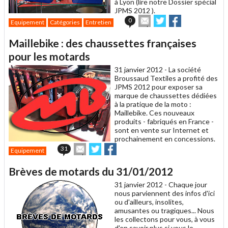
à Lyon (lire notre Dossier spécial
JPMS 2012 ).
Envoyer
Partager
Partager
0
Equipement
Catégories
Entretien
cet
sur
sur
article
Twitter
Facebook
Maillebike : des chaussettes françaises
à
un
pour les motards
ami
31 janvier 2012 -
La société
Broussaud Textiles a profité des
JPMS 2012 pour exposer sa
marque de chaussettes dédiées
à la pratique de la moto :
Maillebike. Ces nouveaux
produits - fabriqués en France -
sont en vente sur Internet et
prochainement en concessions.
Envoyer
Partager
Partager
31
Equipement
cet
sur
sur
article
Twitter
Facebook
Brèves de motards du 31/01/2012
à
un
31 janvier 2012 -
Chaque jour
ami
nous parviennent des infos d'ici
ou d'ailleurs, insolites,
amusantes ou tragiques... Nous
les collectons pour vous, à vous
d'en savoir plus si vous le