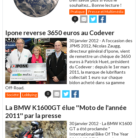
souhaitez... Bonne lecture !
Pratique
Presse et Multimédia
Envoyer
Partager
Partager
0
cet
sur
sur
article
Twitter
Facebook
Ipone reverse 3650 euros au Codever
à
un
30 janvier 2012 -
A l'occasion des
ami
JPMS 2012, Nicolas Zaugg,
directeur général d'Ipone, vient
de remettre un chèque de 3650
euros à Patrick Huet, président
du Codever : depuis le 1er mars
2011, la marque de lubrifiants
collectait 1 euro sur chaque
bidon acheté dans sa gamme
Off-Road.
Envoyer
Partager
Partager
0
Société
Lobbying
cet
sur
sur
article
Twitter
Facebook
La BMW K1600GT élue ''Moto de l'année
à
un
2011'' par la presse
ami
30 janvier 2012 -
La BMW K1600
GT a été proclamée "
International Bike Of The Year