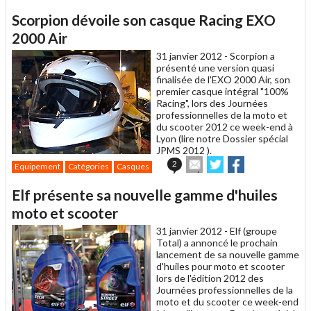
article
Twitter
Facebook
Scorpion dévoile son casque Racing EXO
à
un
2000 Air
ami
31 janvier 2012 -
Scorpion a
présenté une version quasi
finalisée de l'EXO 2000 Air, son
premier casque intégral "100%
Racing", lors des Journées
professionnelles de la moto et
du scooter 2012 ce week-end à
Lyon (lire notre Dossier spécial
JPMS 2012 ).
Envoyer
Partager
Partager
2
Equipement
Catégories
Casques
cet
sur
sur
article
Twitter
Facebook
Elf présente sa nouvelle gamme d'huiles
à
un
moto et scooter
ami
31 janvier 2012 -
Elf (groupe
Total) a annoncé le prochain
lancement de sa nouvelle gamme
d'huiles pour moto et scooter
lors de l'édition 2012 des
Journées professionnelles de la
moto et du scooter ce week-end