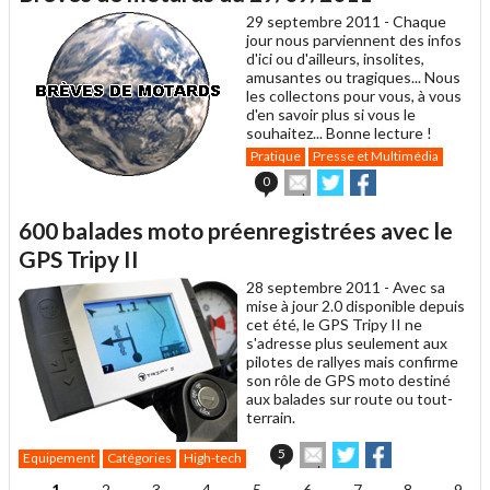
un
29 septembre 2011 -
Chaque
ami
jour nous parviennent des infos
d'ici ou d'ailleurs, insolites,
amusantes ou tragiques... Nous
les collectons pour vous, à vous
d'en savoir plus si vous le
souhaitez... Bonne lecture !
Pratique
Presse et Multimédia
Envoyer
Partager
Partager
0
cet
sur
sur
article
Twitter
Facebook
600 balades moto préenregistrées avec le
à
un
GPS Tripy II
ami
28 septembre 2011 -
Avec sa
mise à jour 2.0 disponible depuis
cet été, le GPS Tripy II ne
s'adresse plus seulement aux
pilotes de rallyes mais confirme
son rôle de GPS moto destiné
aux balades sur route ou tout-
terrain.
Envoyer
Partager
Partager
5
Equipement
Catégories
High-tech
cet
sur
sur
article
Twitter
Facebook
1
2
3
4
5
6
7
8
9