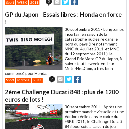
Envoyer
Partager
Partager
0
Sport
WSBK
2011
cet
sur
sur
article
Twitter
Facebook
GP du Japon - Essais libres : Honda en force
à
un
!
ami
30 septembre 2011 -
Longtemps
incertain en raison de la
catastrophe nucléaire dans le
nord du pays (lire notamment
MNC du 4 juillet 2011 et MNC
du 12 septembre 2011 ), le
Grand Prix Moto GP du Japon, à
suivre tout le week-end sur
Moto-Net.Com, a très bien
commencé pour Honda.
Envoyer
Partager
Partager
7
Sport
MotoGP
2011
cet
sur
sur
article
Twitter
Facebook
2ème Challenge Ducati 848 : plus de 1200
à
un
euros de lots !
ami
30 septembre 2011 -
Après une
première manche virtuelle et une
édition réelle dans le cadre du
FSBK 2011 , le Challenge Ducati
848 poursuit la saison du jeu