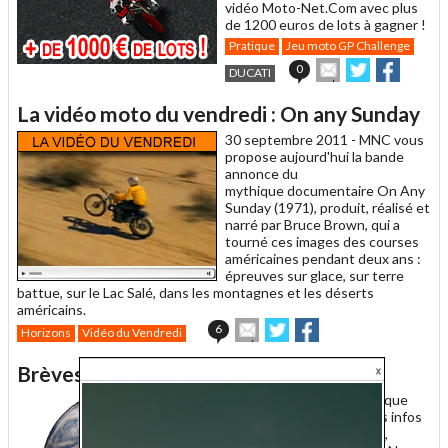
vidéo Moto-Net.Com avec plus
de 1200 euros de lots à gagner !
Pratique
Jeu moto GP Challenge
Envoyer
Partager
Partag
0
DUCATI
cet
sur
sur
article
Twitter
Facebook
La vidéo moto du vendredi : On any Sunday
à
un
30 septembre 2011 -
MNC vous
ami
propose aujourd'hui la bande
annonce du
mythique documentaire On Any
Sunday (1971), produit, réalisé et
narré par Bruce Brown, qui a
tourné ces images des courses
américaines pendant deux ans :
épreuves sur glace, sur terre
battue, sur le Lac Salé, dans les montagnes et les déserts
américains.
Envoyer
Partager
Partager
6
Horizons
Vidéo du Vendredi
cet
sur
sur
article
Twitter
Facebook
Brèves de motards du 30/09/2011
à
un
30 septembre 2011 -
Chaque
ami
jour nous parviennent des infos
d'ici ou d'ailleurs, insolites,