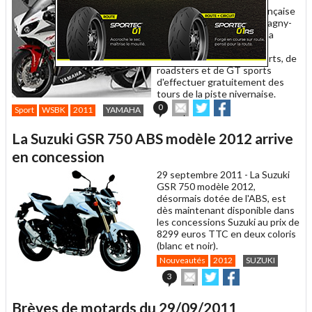
l'occasion de l'épreuve française
du Mondial Superbike à Magny-
Cours ce wek-end, Yamaha
propose à ses clients
possesseurs de supersports, de
roadsters et de GT sports
d'effectuer gratuitement des
tours de la piste nivernaise.
Envoyer
Partager
Partager
0
Sport
WSBK
2011
YAMAHA
cet
sur
sur
article
Twitter
Facebook
La Suzuki GSR 750 ABS modèle 2012 arrive
à
un
en concession
ami
29 septembre 2011 -
La Suzuki
GSR 750 modèle 2012,
désormais dotée de l'ABS, est
dès maintenant disponible dans
les concessions Suzuki au prix de
8299 euros TTC en deux coloris
(blanc et noir).
Nouveautés
2012
SUZUKI
Envoyer
Partager
Partager
3
cet
sur
sur
article
Twitter
Facebook
Brèves de motards du 29/09/2011
à