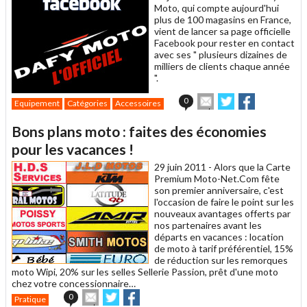
Moto, qui compte aujourd'hui
plus de 100 magasins en France,
vient de lancer sa page officielle
Facebook pour rester en contact
avec ses " plusieurs dizaines de
milliers de clients chaque année
".
Envoyer
Partager
Partager
0
Equipement
Catégories
Accessoires
cet
sur
sur
article
Twitter
Facebook
Bons plans moto : faites des économies
à
un
pour les vacances !
ami
29 juin 2011 -
Alors que la Carte
Premium Moto-Net.Com fête
son premier anniversaire, c'est
l'occasion de faire le point sur les
nouveaux avantages offerts par
nos partenaires avant les
départs en vacances : location
de moto à tarif préférentiel, 15%
de réduction sur les remorques
moto Wipi, 20% sur les selles Sellerie Passion, prêt d'une moto
chez votre concessionnaire…
Envoyer
Partager
Partager
0
Pratique
cet
sur
sur