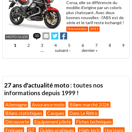
Corsa, elle se différencie du
modèle d'origine par un coloris
plus chatoyant. Avec deux
bonnes nouvelles : l'ABS est de
série et le tarif reste inchangé !
Nouveautés
2011
Envoyer
Partager
Partager
10
MOTO GUZZI
cet
sur
sur
article
Twitter
Facebook
1
2
3
4
5
6
7
8
9
Pages
à
…
suivant ›
dernier »
un
ami
27 ans d'actualité moto :
toutes nos
informations depuis 1999 !
Allemagne
Assurance moto
Bilans marché 2026
Bilans statistiques
Casques
Dans Le Rétro
Découverte
Equipement pilote
Fiches techniques
Freinage
GT
Guides pratiques
High-tech
Horizons