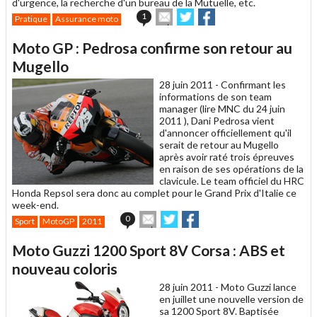
d'urgence, la recherche d'un bureau de la Mutuelle, etc.
Envoyer
Partager
Partager
1
Pratique
Assurance moto
cet
sur
sur
article
Twitter
Facebook
Moto GP : Pedrosa confirme son retour au
à
un
Mugello
ami
28 juin 2011 -
Confirmant les
informations de son team
manager (lire MNC du 24 juin
2011 ), Dani Pedrosa vient
d'annoncer officiellement qu'il
serait de retour au Mugello
après avoir raté trois épreuves
en raison de ses opérations de la
clavicule. Le team officiel du HRC
Honda Repsol sera donc au complet pour le Grand Prix d'Italie ce
week-end.
Envoyer
Partager
Partager
0
Sport
MotoGP
2011
cet
sur
sur
article
Twitter
Facebook
Moto Guzzi 1200 Sport 8V Corsa : ABS et
à
un
nouveau coloris
ami
28 juin 2011 -
Moto Guzzi lance
en juillet une nouvelle version de
sa 1200 Sport 8V. Baptisée