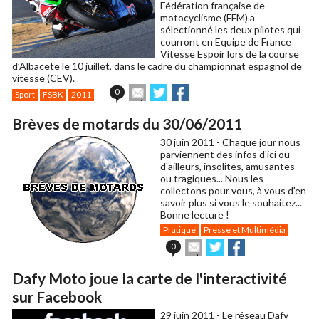
Fédération française de
motocyclisme (FFM) a
sélectionné les deux pilotes qui
courront en Equipe de France
Vitesse Espoir lors de la course
d’Albacete le 10 juillet, dans le cadre du championnat espagnol de
vitesse (CEV).
Envoyer
Partager
Partager
0
Sport
FSBK
2011
cet
sur
sur
article
Twitter
Facebook
Brèves de motards du 30/06/2011
à
un
30 juin 2011 -
Chaque jour nous
ami
parviennent des infos d'ici ou
d'ailleurs, insolites, amusantes
ou tragiques... Nous les
collectons pour vous, à vous d'en
savoir plus si vous le souhaitez...
Bonne lecture !
Pratique
Presse et Multimédia
Envoyer
Partager
Partager
0
cet
sur
sur
article
Twitter
Facebook
Dafy Moto joue la carte de l'interactivité
à
un
sur Facebook
ami
29 juin 2011 -
Le réseau Dafy