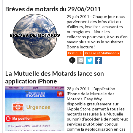
article
Twitter
Facebook
Brèves de motards du 29/06/2011
à
un
29 juin 2011 -
Chaque jour nous
ami
parviennent des infos d'ici ou
d'ailleurs, insolites, amusantes
ou tragiques... Nous les
collectons pour vous, à vous d'en
savoir plus si vous le souhaitez...
Bonne lecture !
Pratique
Presse et Multimédia
Envoyer
Partager
Partager
0
cet
sur
sur
article
Twitter
Facebook
La Mutuelle des Motards lance son
à
un
application iPhone
ami
28 juin 2011 -
L'application
iPhone de la Mutuelle des
Motards, Easy Way,
disponible gratuitement sur
l'Apple Store, permet à tous les
motards (assurés à la Mutuelle
ou non) d'accéder à de nombreux
services plutôt bien conçus
comme la géolocalisation en cas