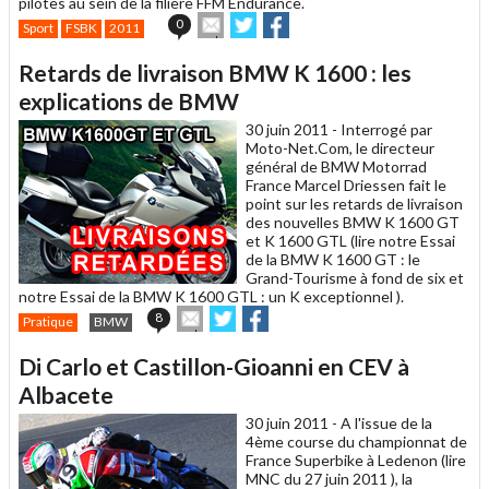
pilotes au sein de la filière FFM Endurance.
Envoyer
Partager
Partager
0
Sport
FSBK
2011
cet
sur
sur
article
Twitter
Facebook
Retards de livraison BMW K 1600 : les
à
un
explications de BMW
ami
30 juin 2011 -
Interrogé par
Moto-Net.Com, le directeur
général de BMW Motorrad
France Marcel Driessen fait le
point sur les retards de livraison
des nouvelles BMW K 1600 GT
et K 1600 GTL (lire notre Essai
de la BMW K 1600 GT : le
Grand-Tourisme à fond de six et
notre Essai de la BMW K 1600 GTL : un K exceptionnel ).
Envoyer
Partager
Partager
8
Pratique
BMW
cet
sur
sur
article
Twitter
Facebook
Di Carlo et Castillon-Gioanni en CEV à
à
un
Albacete
ami
30 juin 2011 -
A l'issue de la
4ème course du championnat de
France Superbike à Ledenon (lire
MNC du 27 juin 2011 ), la