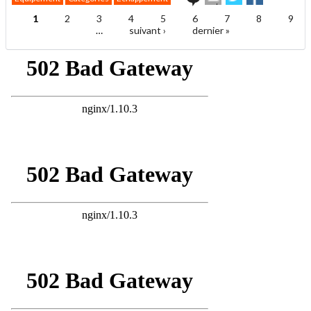
cet
sur
sur
article
Twitter
Facebook
1
2
3
4
5
6
7
8
9
Pages
à
…
suivant ›
dernier »
un
ami