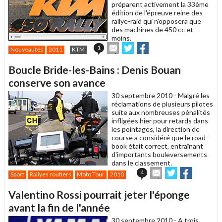
préparent activement la 33ème
édition de l'épreuve reine des
rallye-raid qui n'opposera que
des machines de 450 cc et
moins.
Envoyer
Partager
Partager
1
Nouveautés
2011
KTM
cet
sur
sur
article
Twitter
Facebook
Boucle Bride-les-Bains : Denis Bouan
à
un
conserve son avance
ami
30 septembre 2010 -
Malgré les
réclamations de plusieurs pilotes
suite aux nombreuses pénalités
infligées hier pour retards dans
les pointages, la direction de
course a considéré que le road-
book était correct, entraînant
d'importants bouleversements
dans le classement.
Envoyer
Partager
Partager
4
Sport
Rallyes routiers
Moto Tour
2010
cet
sur
sur
article
Twitter
Facebook
Valentino Rossi pourrait jeter l'éponge
à
un
avant la fin de l'année
ami
30 septembre 2010 -
A trois