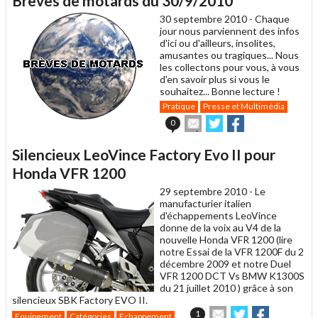
Brèves de motards du 30/9/2010
à
un
30 septembre 2010 -
Chaque
ami
jour nous parviennent des infos
d'ici ou d'ailleurs, insolites,
amusantes ou tragiques... Nous
les collectons pour vous, à vous
d'en savoir plus si vous le
souhaitez... Bonne lecture !
Pratique
Presse et Multimédia
Envoyer
Partager
Partager
0
cet
sur
sur
article
Twitter
Facebook
Silencieux LeoVince Factory Evo II pour
à
un
Honda VFR 1200
ami
29 septembre 2010 -
Le
manufacturier italien
d'échappements LeoVince
donne de la voix au V4 de la
nouvelle Honda VFR 1200 (lire
notre Essai de la VFR 1200F du 2
décembre 2009 et notre Duel
VFR 1200 DCT Vs BMW K1300S
du 21 juillet 2010 ) grâce à son
silencieux SBK Factory EVO II.
Envoyer
Partager
Partager
1
Equipement
Catégories
Echappement