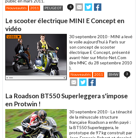
public en mars 2011.
Envoyer
Partager
Partager
4
Nouveautés
2011
PEUGEOT
cet
sur
sur
article
Twitter
Facebook
Le scooter électrique MINI E Concept en
à
un
vidéo
ami
30 septembre 2010 -
MINI a levé
le voile aujourd'hui à Paris sur
son concept de scooter
électrique E Concept, présenté
avant-hier sur Moto-Net.Com
(lire MNC du 28 septembre 2010
).
3
Nouveautés
2011
BMW
Envoyer
Partager
Partager
cet
sur
sur
article
Twitter
Facebook
La Roadson BT550 Superleggera s'impose
à
un
en Protwin !
ami
30 septembre 2010 -
La ténacité
de la minuscule structure
française Roadson a enfin payé :
la BT550 Superleggera, le
prototype de 97 kg construit par
Jean-François Robert et dessiné