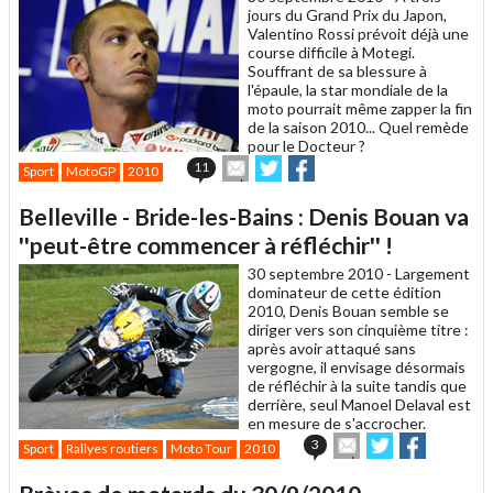
jours du Grand Prix du Japon,
Valentino Rossi prévoit déjà une
course difficile à Motegi.
Souffrant de sa blessure à
l'épaule, la star mondiale de la
moto pourrait même zapper la fin
de la saison 2010... Quel remède
pour le Docteur ?
Envoyer
Partager
Partager
11
Sport
MotoGP
2010
cet
sur
sur
article
Twitter
Facebook
Belleville - Bride-les-Bains : Denis Bouan va
à
un
''peut-être commencer à réfléchir'' !
ami
30 septembre 2010 -
Largement
dominateur de cette édition
2010, Denis Bouan semble se
diriger vers son cinquième titre :
après avoir attaqué sans
vergogne, il envisage désormais
de réfléchir à la suite tandis que
derrière, seul Manoel Delaval est
en mesure de s'accrocher.
Envoyer
Partager
Partager
3
Sport
Rallyes routiers
Moto Tour
2010
cet
sur
sur
article
Twitter
Facebook