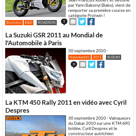
par Yann Bakonyi (Bako), vient de
remporter sa première course en
catégorie Protwin !
Envoyer
Partager
Partager
5
Business
R&D
ROADSON
cet
sur
sur
article
Twitter
Facebook
La Suzuki GSR 2011 au Mondial de
à
un
l'Automobile à Paris
ami
30 septembre 2010 -
Nouveautés
2011
SUZUKI
Envoyer
Partager
Partager
0
cet
sur
sur
article
Twitter
Facebook
à
un
ami
La KTM 450 Rally 2011 en vidéo avec Cyril
Despres
30 septembre 2010 -
Vainqueurs
du Dakar 2010 sur une KTM 690
bridée, Cyril Despres et le
constructeur autrichien