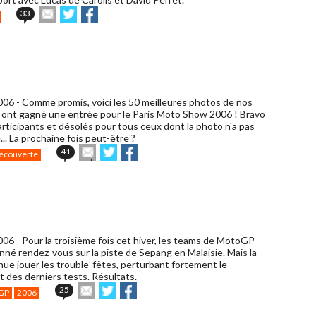
Envoyer
Partager
Partager
33
cet
sur
sur
article
Twitter
Facebook
à
un
ami
006 -
Comme promis, voici les 50 meilleures photos de nos
i ont gagné une entrée pour le Paris Moto Show 2006 ! Bravo
articipants et désolés pour tous ceux dont la photo n'a pas
.. La prochaine fois peut-être ?
Envoyer
Partager
Partager
41
écouverte
cet
sur
sur
article
Twitter
Facebook
à
un
ami
006 -
Pour la troisième fois cet hiver, les teams de MotoGP
nné rendez-vous sur la piste de Sepang en Malaisie. Mais la
nue jouer les trouble-fêtes, perturbant fortement le
 des derniers tests. Résultats.
Envoyer
Partager
Partager
25
GP
2006
cet
sur
sur
article
Twitter
Facebook