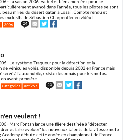
006 -
La saison 2006 est bel et bien amorcée : pour ce
articulièrement avancé dans l'année, tous les pilotes se sont
 beau milieu du désert qatari à Losail. Compte rendu et
s exclusifs de Sébastien Charpentier en vidéo !
Envoyer
Partager
Partager
24
K
2006
cet
sur
sur
article
Twitter
Facebook
à
un
ami
to
006 -
Le système Traqueur pour la détection et la
n de véhicules volés, disponible depuis 2002 en France mais
réservé à l'automobile, existe désormais pour les motos.
en avant-première.
Envoyer
Partager
Partager
20
Catégories
Antivols
cet
sur
sur
article
Twitter
Facebook
à
un
ami
 n'en veulent !
006 -
Marc Fontan lance une filière destinée à "détecter,
drer et faire évoluer" les nouveaux talents de la vitesse moto
og Academy débute cette année en championnat de France
ort avec Lucas de Carolis et David Perret.