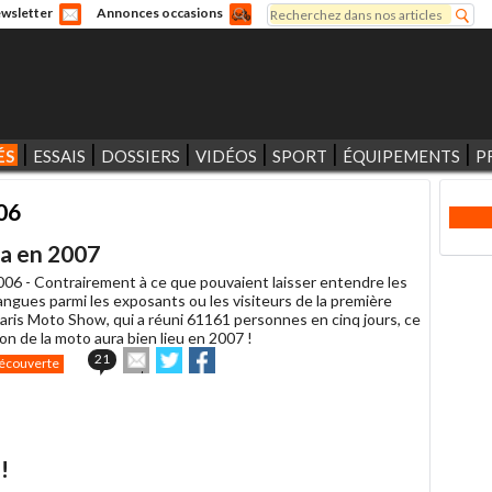
Rechercher
wsletter
Annonces occasions
Formulaire de recherche
ÉS
ESSAIS
DOSSIERS
VIDÉOS
SPORT
ÉQUIPEMENTS
P
006
ra en 2007
006 -
Contrairement à ce que pouvaient laisser entendre les
angues parmi les exposants ou les visiteurs de la première
Paris Moto Show, qui a réuni 61161 personnes en cinq jours, ce
n de la moto aura bien lieu en 2007 !
Envoyer
Partager
Partager
21
écouverte
cet
sur
sur
article
Twitter
Facebook
à
un
ami
!