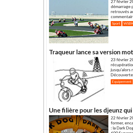
27 février 2
démarrage p
retrouvés au
commentaire
Sport
WSB
Traqueur lance sa version mo
23 février 2
récupératio
jusqu'alors 
Découverte 
Equipement
Une filière pour les djeunz qui
22 février 2
former, enca
: la Dark D
600 Supersp