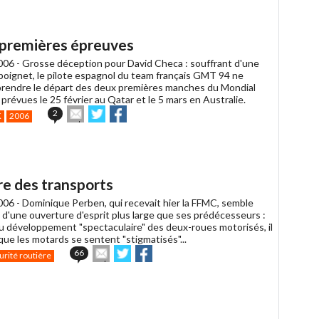
à
un
ami
 premières épreuves
006 -
Grosse déception pour David Checa : souffrant d'une
 poignet, le pilote espagnol du team français GMT 94 ne
prendre le départ des deux premières manches du Mondial
prévues le 25 février au Qatar et le 5 mars en Australie.
Envoyer
Partager
Partager
2
K
2006
cet
sur
sur
article
Twitter
Facebook
à
un
ami
re des transports
006 -
Dominique Perben, qui recevait hier la FFMC, semble
 d'une ouverture d'esprit plus large que ses prédécesseurs :
u développement "spectaculaire" des deux-roues motorisés, il
que les motards se sentent "stigmatisés"...
Envoyer
Partager
Partager
66
urité routière
cet
sur
sur
article
Twitter
Facebook
à
un
ami