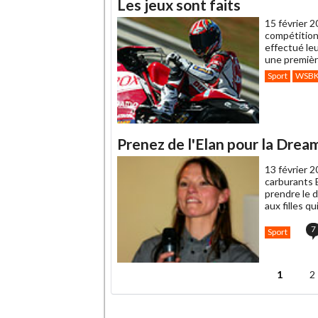
Les jeux sont faits
15 février 2
compétition
effectué le
une premièr
Sport
WSB
Prenez de l'Elan pour la Drea
13 février 2
carburants E
prendre le 
aux filles q
7
Sport
1
2
Pages