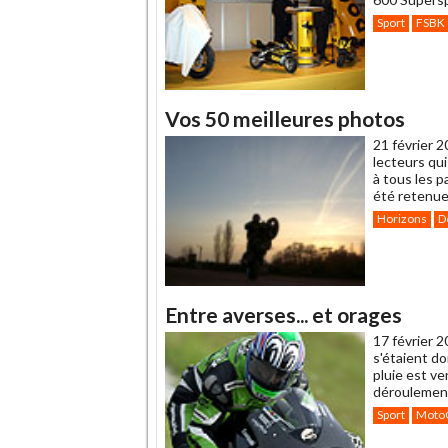
Sport
FSBK
Vos 50 meilleures photos
21 février 2
lecteurs qu
à tous les p
été retenue.
Horizons
D
Entre averses... et orages
17 février 2
s'étaient do
pluie est ve
déroulement
Sport
Moto