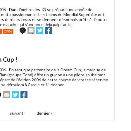
006 -
Dans l'ombre des JO se prépare une année de
 moto passionnante. Les teams du Mondial Superbike ont
urs derniers tests et se tiennent désormais prêts à disputer
e manche qui s'annonce déjà palpitante.
Envoyer
Partager
Partager
5
K
2006
cet
sur
sur
article
Twitter
Facebook
à
un
ami
m Cup !
006 -
En tant que partenaire de la Dream Cup, la marque de
lan (groupe Total) offre un guidon à une pilote souhaitant
départ de l'édition 2006 de cette course de vitesse réservée
ui se déroulera à Carole et à Lédenon.
Envoyer
Partager
Partager
cet
sur
sur
article
Twitter
Facebook
à
suivant ›
dernier »
un
ami