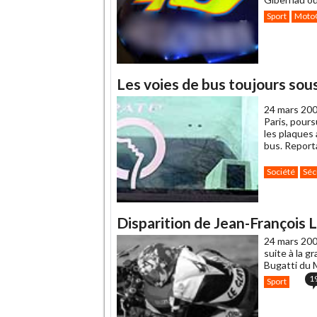
Sport
Moto
Les voies de bus toujours sous
24 mars 200
Paris, pour
les plaques 
bus. Reporta
Société
Séc
Disparition de Jean-François L
24 mars 200
suite à la gr
Bugatti du M
1
Sport