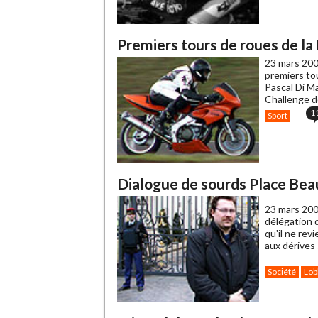
Premiers tours de roues de l
23 mars 200
premiers tou
Pascal Di M
Challenge 
1
Sport
Dialogue de sourds Place Be
23 mars 200
délégation d
qu'il ne rev
aux dérives 
Société
Lob