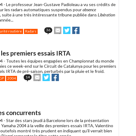
4 -
Le professeur Jean-Gustave Padioleau a vu ses crédits de
ur les radars automatiques suspendus pour
absence
, suite à une très intéressante tribune publiée dans
Libération
année...
Envoyer
Partager
Partager
36
urité routière
Radars
cet
sur
sur
article
Twitter
Facebook
à
un
t les premiers essais IRTA
ami
4 -
Toutes les équipes engagées en Championnat du monde
nies ce week-end sur le Circuit de Catalunya pour les premiers
iels IRTA de pré-saison, perturbés par la pluie et le froid.
Envoyer
Partager
Partager
14
GP
2004
cet
sur
sur
article
Twitter
Facebook
à
un
ami
ses concurrents
4 -
Star des stars jeudi à Barcelone lors de la présentation
 Yamaha 2004 à la veille des premiers essais IRTA, Valentino
toutefois montré très prudent en indiquant qu'il verrait bien
Biaggi remporter le titre cette année...