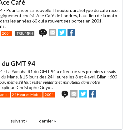
'Ace Café
ami
4 -
Pour lancer sa nouvelle Thruxton, archétype du café racer,
giquement choisi l'Ace Café de Londres, haut lieu de la moto
 dans les années 60 qui a rouvert ses portes en 2001.
ns.
Envoyer
Partager
Partager
17
2004
TRIUMPH
cet
sur
sur
article
Twitter
Facebook
à
un
ami
R1 du GMT 94
4 -
La Yamaha R1 du GMT 94 a effectué ses premiers essais
t du Mans, à 15 jours des 24 Heures les 3 et 4 avril. Bilan :
600
pur, même s'il faut rester vigilants et minutieux dans notre
 explique Christophe Guyot.
Envoyer
Partager
Partager
1
rance
24 Heures Motos
2004
cet
sur
sur
article
Twitter
Facebook
à
un
ami
suivant ›
dernier »