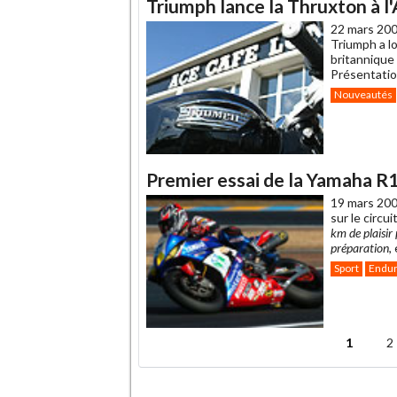
Triumph lance la Thruxton à l
22 mars 200
Triumph a lo
britannique
Présentatio
Nouveautés
Premier essai de la Yamaha 
19 mars 200
sur le circui
km de plaisir 
préparation
,
Sport
Endu
1
2
Pages