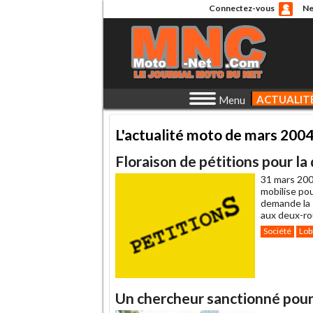
Connectez-vous
Ne
ACTUALIT
Menu
L'actualité moto de mars 200
Floraison de pétitions pour la
31 mars 200
mobilise po
demande la 
aux deux-ro
Société
Lob
Un chercheur sanctionné pour