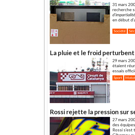
31 mars 200
recherche s
d'impartialité
en début d'
Société
Séc
La pluie et le froid perturben
29 mars 200
étaient réu
essais offic
Sport
Moto
Rossi rejette la pression sur 
27 mars 200
des équipes
Rossi s'est 
Gibernau ou 