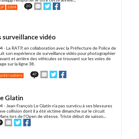
Envoyer
Partager
Partager
20
GP
2004
cet
sur
sur
article
Twitter
Facebook
à
un
ami
 surveillance vidéo
4 -
La RATP, en collaboration avec la Préfecture de Police de
suit son expérience de surveillance vidéo pour photographier
avant et arrière des véhicules se trouvant sur les voies de
ge sur la ligne 38.
Envoyer
Partager
Partager
47
urité routière
cet
sur
sur
article
Twitter
Facebook
à
un
e Glatin
ami
4 -
Jean-François Le Glatin n'a pas survécu à ses blessures
ave collision dont il a été victime dimanche sur le circuit
ans lors de l'Open de vitesse. Triste début de saison...
Envoyer
Partager
Partager
9
cet
sur
sur
article
Twitter
Facebook
à