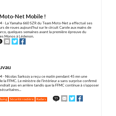
un
ami
a Moto-Net Mobile !
4 -
La Yamaha 660 SZR du Team Moto-Net a effectué ses
rs de roues aujourd'hui sur le circuit Carole aux mains de
arco, quelques semaines avant la première épreuve du
des Monos à Lédenon.
Envoyer
Partager
Partager
1
cet
sur
sur
article
Twitter
Facebook
à
un
ami
auvau
4 -
Nicolas Sarkozy a reçu ce matin pendant 45 mn une
e la FFMC. Le ministre de l'intérieur a sans surprise confirmé
iendrait pas en arrière tandis que la FFMC continue à s'opposer
sécuritaires...
Envoyer
Partager
Partager
55
bying
Sécurité routière
Radars
cet
sur
sur
article
Twitter
Facebook
à
un