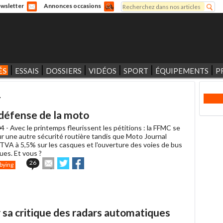
Rechercher
wsletter
Annonces occasions
Formulaire de recherche
ÉS
ESSAIS
DOSSIERS
VIDÉOS
SPORT
ÉQUIPEMENTS
P
4
 défense de la moto
4 -
Avec le printemps fleurissent les pétitions : la FFMC se
ur une autre sécurité routière tandis que Moto Journal
TVA à 5,5% sur les casques et l'ouverture des voies de bus
ues. Et vous ?
Envoyer
Partager
Partager
26
bying
cet
sur
sur
article
Twitter
Facebook
à
un
ami
 sa critique des radars automatiques