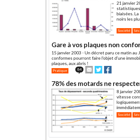
21 janvier 2
statistiques
biaisées. La
noirs les pl
Société
Séc
Gare à vos plaques non confo
15 janvier 2003 -
Un décret paru ce matin au J
conformes pourront faire l'objet d'une immobi
plaques, aux abris !
Envoyer
Partager
Partager
84
Pratique
cet
sur
sur
article
Twitter
Facebook
78% des motards ne respectent
à
un
8 janvier 20
ami
vitesse cons
logiquement
immédiateme
Société
Séc