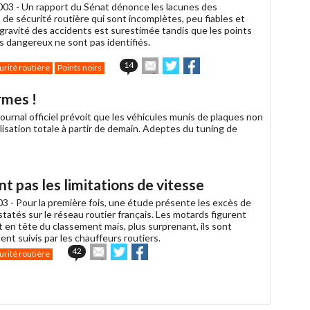
003 -
Un rapport du Sénat dénonce les lacunes des
 de sécurité routière qui sont incomplètes, peu fiables et
 gravité des accidents est surestimée tandis que les points
us dangereux ne sont pas identifiés.
Envoyer
Partager
Partager
14
urité routière
Points noirs
cet
sur
sur
article
Twitter
Facebook
rmes !
à
un
ournal officiel prévoit que les véhicules munis de plaques non
ami
lisation totale à partir de demain. Adeptes du tuning de
 pas les limitations de vitesse
03 -
Pour la première fois, une étude présente les excès de
tatés sur le réseau routier français. Les motards figurent
 en tête du classement mais, plus surprenant, ils sont
nt suivis par les chauffeurs routiers.
Envoyer
Partager
Partager
42
urité routière
cet
sur
sur
article
Twitter
Facebook
à
un
ami