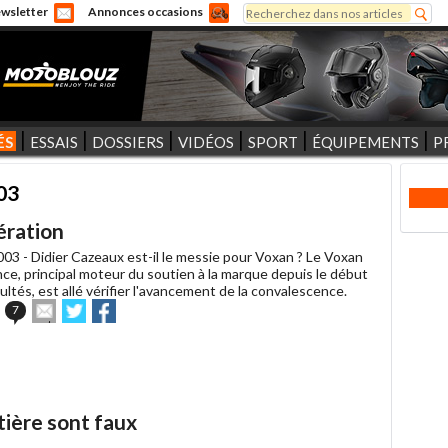
Rechercher
wsletter
Annonces occasions
Formulaire de recherche
ÉS
ESSAIS
DOSSIERS
VIDÉOS
SPORT
ÉQUIPEMENTS
P
003
bération
003 -
Didier Cazeaux est-il le messie pour Voxan ? Le Voxan
ce, principal moteur du soutien à la marque depuis le début
cultés, est allé vérifier l'avancement de la convalescence.
Envoyer
Partager
Partager
7
cet
sur
sur
article
Twitter
Facebook
à
un
ami
utière sont faux