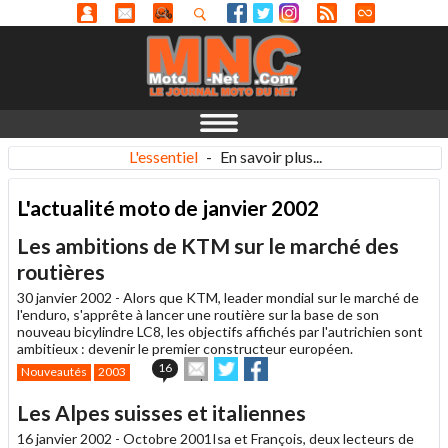
L'essentiel
-
En savoir plus...
L'actualité moto de janvier 2002
Les ambitions de KTM sur le marché des
routières
30 janvier 2002 -
Alors que KTM, leader mondial sur le marché de
l'enduro, s'apprête à lancer une routière sur la base de son
nouveau bicylindre LC8, les objectifs affichés par l'autrichien sont
ambitieux : devenir le premier constructeur européen.
Envoyer
Partager
Partager
16
Nouveautés
2003
cet
sur
sur
article
Twitter
Facebook
Les Alpes suisses et italiennes
à
un
16 janvier 2002 -
Octobre 2001
Isa et François, deux lecteurs de