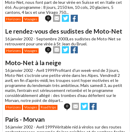
ami
Moto-Net, nous font part de leur virée en Suisse et en Italie cet
été. Au programme : 8 jours, 2150 km, 10 cols, 20 glaciers, 5
cantons, 4 lacs et une Virago 750...
Envoyer
Partager
Partager
0
Horizons
Voyages
cet
sur
sur
article
Twitter
Facebook
Le rendez-vous des sudistes de Moto-Net
à
un
16 janvier 2002 -
Septembre 2000
Les sudistes de Moto-Net se
ami
retrouvent pour une virée à St Jean du Bruel.
Envoyer
Partager
Partager
0
Horizons
Voyages
cet
sur
sur
article
Twitter
Facebook
Moto-Net à la neige
à
un
16 janvier 2002 -
Avril 1999
Profitant d'un week-end de 3 jours,
ami
Moto-Net s'octroie une petite virée dans les Alpes. Vendredi 2
avril, en fin d'après-midi, les troupes sont hyper motivées et le
programme du lendemain très ambitieux. Mais samedi 3, au petit
matin, l'entrain est sérieusement retombé et le programme
considérablement allégé : des trombes d’eau déferlent sur le
Morvan, notre point de départ...
Envoyer
Partager
Partager
0
Horizons
Voyages
Road trips
cet
sur
sur
article
Twitter
Facebook
Paris - Morvan
à
un
16 janvier 2002 -
Avril 1999
Véritable nid à virolos sur des routes
ami
enchanteresses, parsemée de lacs paisibles et de sombres forêts