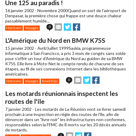
Une 125 au paradis !
à
un
16 janvier 2002 -
Novembre 2000
Quand on sort de l’aéroport de
ami
Denpasar, la première chose qui frappe est une douce chaleur
passablement humide...
Envoyer
Partager
Partager
0
Horizons
Voyages
cet
sur
sur
article
Twitter
Facebook
L'Amérique du Nord en BMW K75S
à
un
15 janvier 2002 -
Avril/Juillet 1999
Saskia, programmeuse
ami
informatique à San Francisco, a pris 3 mois de congés sans solde
pour s'offrir un tour d'Amérique du Nord au guidon de sa BMW
K75S. Elle livre à Moto-Net le compte rendu de chacune de ses
étapes, au fil de ses connexions Internet dans les bibliothèques
américaines.
Envoyer
Partager
Partager
0
Horizons
Voyages
Road trips
cet
sur
sur
article
Twitter
Facebook
Les motards réunionnais inspectent les
à
un
routes de l'île
ami
7 janvier 2002 -
Les motards de La Réunion vont se livrer samedi
prochain à une inspection en règle des routes de l'île, afin de
dénoncer dans un "livre noir" les infrastructures non conformes,
responsables selon la FFMC de 8 morts sur les 20 décès annuels
de motards.
Envoyer
Partager
Partager
1