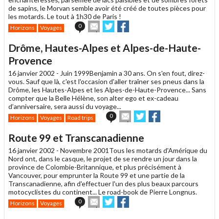
de sapins, le Morvan semble avoir été créé de toutes pièces pour
les motards. Le tout à 1h30 de Paris !
Envoyer
Partager
Partager
0
Horizons
Voyages
cet
sur
sur
article
Twitter
Facebook
Drôme, Hautes-Alpes et Alpes-de-Haute-
à
un
Provence
ami
16 janvier 2002 -
Juin 1999
Benjamin a 30 ans. On s'en fout, direz-
vous. Sauf que là, c'est l'occasion d'aller traîner ses pneus dans la
Drôme, les Hautes-Alpes et les Alpes-de-Haute-Provence... Sans
compter que la Belle Hélène, son alter ego et ex-cadeau
d’anniversaire, sera aussi du voyage...
Envoyer
Partager
Partager
0
Horizons
Voyages
Road trips
cet
sur
sur
article
Twitter
Facebook
Route 99 et Transcanadienne
à
un
16 janvier 2002 -
Novembre 2001
Tous les motards d'Amérique du
ami
Nord ont, dans le casque, le projet de se rendre un jour dans la
province de Colombie-Britannique, et plus précisément à
Vancouver, pour emprunter la Route 99 et une partie de la
Transcanadienne, afin d'effectuer l'un des plus beaux parcours
motocyclistes du continent... Le road-book de Pierre Longnus.
Envoyer
Partager
Partager
0
Horizons
Voyages
cet
sur
sur
article
Twitter
Facebook