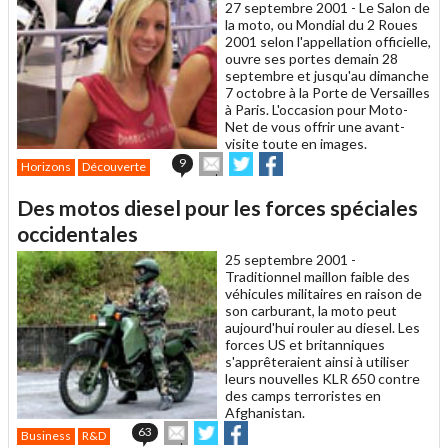
un
27 septembre 2001 -
Le Salon de
ami
la moto, ou Mondial du 2 Roues
2001 selon l'appellation officielle,
ouvre ses portes demain 28
septembre et jusqu'au dimanche
7 octobre à la Porte de Versailles
à Paris. L'occasion pour Moto-
Net de vous offrir une avant-
visite toute en images.
Envoyer
Partager
Partager
9
Horizons
Découverte
cet
sur
sur
article
Twitter
Facebook
Des motos diesel pour les forces spéciales
à
un
occidentales
ami
25 septembre 2001 -
Traditionnel maillon faible des
véhicules militaires en raison de
son carburant, la moto peut
aujourd'hui rouler au diesel. Les
forces US et britanniques
s'apprêteraient ainsi à utiliser
leurs nouvelles KLR 650 contre
des camps terroristes en
Afghanistan.
Envoyer
Partager
Partager
63
Business
R&D
cet
sur
sur