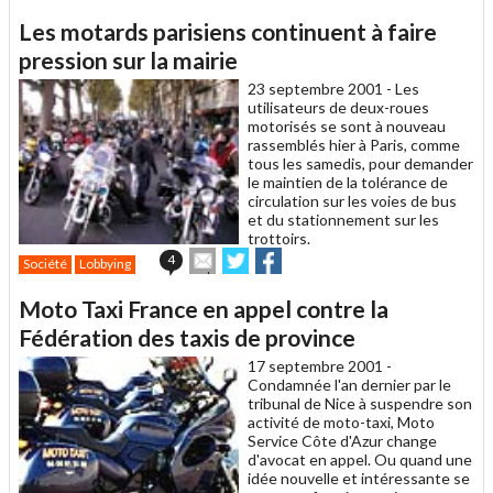
article
Twitter
Facebook
Les motards parisiens continuent à faire
à
un
pression sur la mairie
ami
23 septembre 2001 -
Les
utilisateurs de deux-roues
motorisés se sont à nouveau
rassemblés hier à Paris, comme
tous les samedis, pour demander
le maintien de la tolérance de
circulation sur les voies de bus
et du stationnement sur les
trottoirs.
Envoyer
Partager
Partager
4
Société
Lobbying
cet
sur
sur
article
Twitter
Facebook
Moto Taxi France en appel contre la
à
un
Fédération des taxis de province
ami
17 septembre 2001 -
Condamnée l'an dernier par le
tribunal de Nice à suspendre son
activité de moto-taxi, Moto
Service Côte d'Azur change
d'avocat en appel. Ou quand une
idée nouvelle et intéressante se