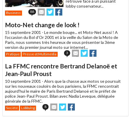
retrouve face à un puissant
lobby conservateur...
Envoyer
Partager
Partager
88
Business
cet
sur
sur
article
Twitter
Facebook
Moto-Net change de look !
à
un
15 septembre 2001 -
Le monde bouge... et Moto-Net aussi ! A
ami
l'occasion du Bol d'Or 2001 et à la veille du Salon de la Moto de
Paris, nous sommes très heureux de vous présenter la 3ème
version du premier journal moto sur internet...
Envoyer
Partager
Partager
3
Pratique
Presse et Multimédia
cet
sur
sur
article
Twitter
Facebook
La FFMC rencontre Bertrand Delanoë et
à
un
Jean-Paul Proust
ami
10 septembre 2001 -
Alors que la chasse aux motos se poursuit
sur les nouveaux couloirs de bus parisiens, la FFMC rencontrait
aujourd'hui le maire de Paris Bertrand Delanoë et le préfet de
police Jean-Paul Proust. Bilan avec Nadia Leveque, déléguée
générale de la FFMC.
Envoyer
Partager
Partager
8
Société
Lobbying
cet
sur
sur
article
Twitter
Facebook
à
un
ami