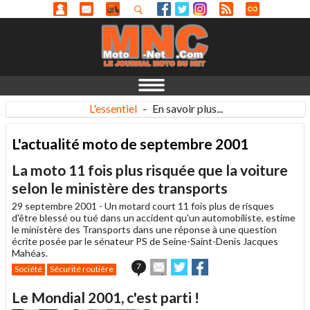
L'essentiel
-
En savoir plus...
L'actualité moto de septembre 2001
La moto 11 fois plus risquée que la voiture
selon le ministère des transports
29 septembre 2001 -
Un motard court 11 fois plus de risques
d'être blessé ou tué dans un accident qu'un automobiliste, estime
le ministère des Transports dans une réponse à une question
écrite posée par le sénateur PS de Seine-Saint-Denis Jacques
Mahéas.
Envoyer
Partager
Partager
7
Société
Sécurité routière
cet
sur
sur
article
Twitter
Facebook
Le Mondial 2001, c'est parti !
à