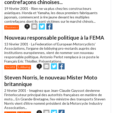
un
contrefaçons chinoises...
ami
19 février 2001 -
Rien ne va plus chez les constructeurs
asiatiques. Honda et Yamaha, les deux premiers fabriquants
japonais, commencent à rire jaune devant les multiples
contrefaçons dont ils sont victimes sur le marché chinois...
Envoyer
Partager
Partager
9
Business
cet
sur
sur
article
Twitter
Facebook
Nouveau responsable politique à la FEMA
à
un
13 février 2001 -
La Federation of European Motorcyclists'
ami
Associations, l'organe de lobbying pro-motards auprès des
institutions européennes, vient de nommer son nouveau
responsable politique. Antonio Perlot remplace à ce poste le
Français Eric Thiollier. Présentations.
Envoyer
Partager
Partager
1
Société
Lobbying
cet
sur
sur
article
Twitter
Facebook
Steven Norris, le nouveau Mister Moto
à
un
britannique
ami
2 février 2001 -
Imaginez que Jean-Claude Gayssot devienne
l'interlocuteur principal des autorités françaises en matière de
moto... En Grande-Bretagne, l'ex-ministre des transports Steven
Norris vient d'être nommé président de la Motorcycle Industry
Assocication...
Envoyer
Partager
Partager
0