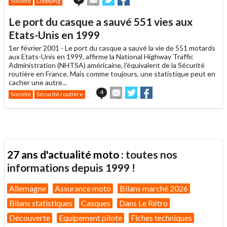
Société
Lobbying
cet
sur
sur
article
Twitter
Facebook
Le port du casque a sauvé 551 vies aux
à
un
Etats-Unis en 1999
ami
1er février 2001 -
Le port du casque a sauvé la vie de 551 motards
aux Etats-Unis en 1999, affirme la National Highway Traffic
Administration (NHTSA) américaine, l'équivalent de la Sécurité
routière en France. Mais comme toujours, une statistique peut en
cacher une autre...
Envoyer
Partager
Partager
4
Société
Sécurité routière
cet
sur
sur
article
Twitter
Facebook
à
un
ami
27 ans d'actualité moto :
toutes nos
informations depuis 1999 !
Allemagne
Assurance moto
Bilans marché 2026
Bilans statistiques
Casques
Dans Le Rétro
Découverte
Equipement pilote
Fiches techniques