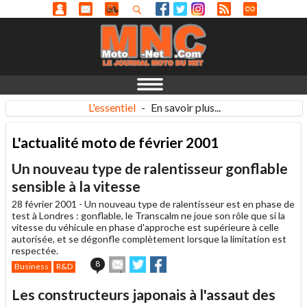
L'essentiel
-
En savoir plus...
L'actualité moto de février 2001
Un nouveau type de ralentisseur gonflable
sensible à la vitesse
28 février 2001 -
Un nouveau type de ralentisseur est en phase de
test à Londres : gonflable, le Transcalm ne joue son rôle que si la
vitesse du véhicule en phase d'approche est supérieure à celle
autorisée, et se dégonfle complètement lorsque la limitation est
respectée.
Envoyer
Partager
Partager
8
Business
R&D
cet
sur
sur
article
Twitter
Facebook
Les constructeurs japonais à l'assaut des
à