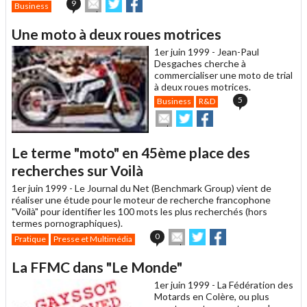
Envoyer
Partager
Partager
9
Business
cet
sur
sur
article
Twitter
Facebook
Une moto à deux roues motrices
à
un
1er juin 1999 -
Jean-Paul
ami
Desgaches cherche à
commercialiser une moto de trial
à deux roues motrices.
5
Business
R&D
Envoyer
Partager
Partager
cet
sur
sur
article
Twitter
Facebook
Le terme "moto" en 45ème place des
à
un
recherches sur Voilà
ami
1er juin 1999 -
Le Journal du Net (Benchmark Group) vient de
réaliser une étude pour le moteur de recherche francophone
"Voilà" pour identifier les 100 mots les plus recherchés (hors
termes pornographiques).
Envoyer
Partager
Partager
0
Pratique
Presse et Multimédia
cet
sur
sur
article
Twitter
Facebook
La FFMC dans "Le Monde"
à
un
1er juin 1999 -
La Fédération des
ami
Motards en Colère, ou plus