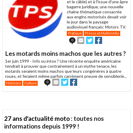
et le câble) et à l'issue d'une âpre
bagarre juridique, une nouvelle
chaîne thématique consacrée
aux engins motorisés devait voir
le jour dans le paysage
audiovisuel français: Motors TV.
Pratique
Presse et Multimédia
Envoyer
Partager
Partager
0
cet
sur
sur
article
Twitter
Facebook
Les motards moins machos que les autres ?
à
un
1er juin 1999 -
Info ou intox ? Une récente enquête américaine
ami
tendrait à prouver que contrairement à un mythe tenace, les
motards seraient moins machos que leurs congénères à quatre
roues, et feraient même parfois carrément preuve de sensiblerie...
Envoyer
Partager
Partager
0
Horizons
Culture
cet
sur
sur
article
Twitter
Facebook
à
un
ami
27 ans d'actualité moto :
toutes nos
informations depuis 1999 !