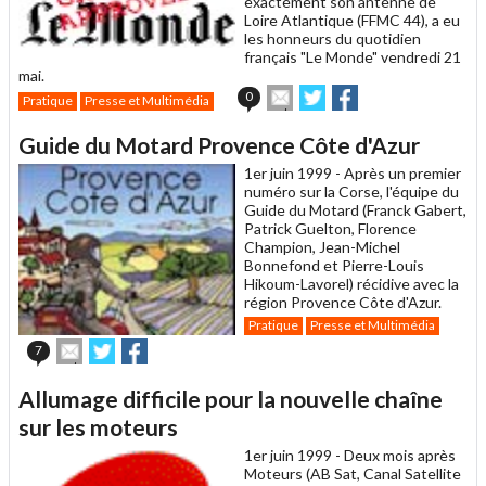
exactement son antenne de
Loire Atlantique (FFMC 44), a eu
les honneurs du quotidien
français "Le Monde" vendredi 21
mai.
Envoyer
Partager
Partager
0
Pratique
Presse et Multimédia
cet
sur
sur
article
Twitter
Facebook
Guide du Motard Provence Côte d'Azur
à
un
1er juin 1999 -
Après un premier
ami
numéro sur la Corse, l'équipe du
Guide du Motard (Franck Gabert,
Patrick Guelton, Florence
Champion, Jean-Michel
Bonnefond et Pierre-Louis
Hikoum-Lavorel) récidive avec la
région Provence Côte d'Azur.
Pratique
Presse et Multimédia
Envoyer
Partager
Partager
7
cet
sur
sur
article
Twitter
Facebook
Allumage difficile pour la nouvelle chaîne
à
un
sur les moteurs
ami
1er juin 1999 -
Deux mois après
Moteurs (AB Sat, Canal Satellite