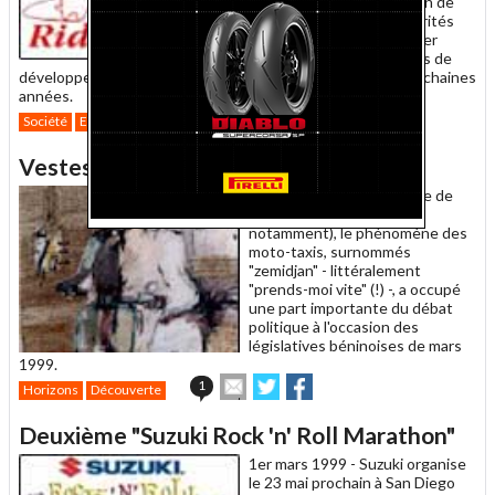
vient d'entamer une action de
lobbying auprès des autorités
locales, qui doivent finaliser
avant juin 1999 leurs plans de
développement des transports régionaux pour les cinq prochaines
années.
Envoyer
Partager
Partager
0
Société
Environnement
cet
sur
sur
article
Twitter
Facebook
Vestes jaunes et moto noires...
à
un
1er mars 1999 -
En Afrique de
ami
l'Ouest (Togo et Bénin
notamment), le phénomène des
moto-taxis, surnommés
"zemidjan" - littéralement
"prends-moi vite" (!) -, a occupé
une part importante du débat
politique à l'occasion des
législatives béninoises de mars
1999.
Envoyer
Partager
Partager
1
Horizons
Découverte
cet
sur
sur
article
Twitter
Facebook
Deuxième "Suzuki Rock 'n' Roll Marathon"
à
un
1er mars 1999 -
Suzuki organise
ami
le 23 mai prochain à San Diego