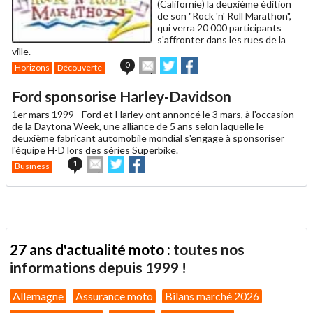
(Californie) la deuxième édition
de son "Rock 'n' Roll Marathon",
qui verra 20 000 participants
s'affronter dans les rues de la
ville.
Envoyer
Partager
Partager
0
Horizons
Découverte
cet
sur
sur
article
Twitter
Facebook
Ford sponsorise Harley-Davidson
à
un
1er mars 1999 -
Ford et Harley ont annoncé le 3 mars, à l'occasion
ami
de la Daytona Week, une alliance de 5 ans selon laquelle le
deuxième fabricant automobile mondial s'engage à sponsoriser
l'équipe H-D lors des séries Superbike.
Envoyer
Partager
Partager
1
Business
cet
sur
sur
article
Twitter
Facebook
à
un
ami
27 ans d'actualité moto :
toutes nos
informations depuis 1999 !
Allemagne
Assurance moto
Bilans marché 2026