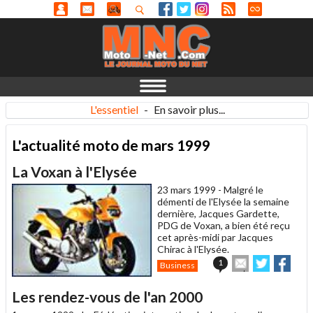
L'essentiel
-
En savoir plus...
L'actualité moto de mars 1999
La Voxan à l'Elysée
23 mars 1999 -
Malgré le
démenti de l'Elysée la semaine
dernière, Jacques Gardette,
PDG de Voxan, a bien été reçu
cet après-midi par Jacques
Chirac à l'Elysée.
Envoyer
Partager
Part
1
Business
cet
sur
sur
article
Twitter
Faceboo
Les rendez-vous de l'an 2000
à
un