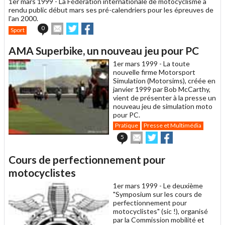
1er mars 1999 -
La Fédération internationale de motocyclisme a
ami
rendu public début mars ses pré-calendriers pour les épreuves de
l'an 2000.
Envoyer
Partager
Partager
0
Sport
cet
sur
sur
article
Twitter
Facebook
AMA Superbike, un nouveau jeu pour PC
à
un
1er mars 1999 -
La toute
ami
nouvelle firme Motorsport
Simulation (Motorsims), créée en
janvier 1999 par Bob McCarthy,
vient de présenter à la presse un
nouveau jeu de simulation moto
pour PC.
Pratique
Presse et Multimédia
Envoyer
Partager
Partager
5
cet
sur
sur
article
Twitter
Facebook
Cours de perfectionnement pour
à
un
motocyclistes
ami
1er mars 1999 -
Le deuxième
"Symposium sur les cours de
perfectionnement pour
motocyclistes" (sic !), organisé
par la Commission mobilité et