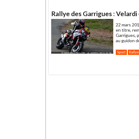
Rallye des Garrigues : Velardi
22 mars 201
en titre, r
Garrigues, 
au guidon de
Sport
Rallye
.