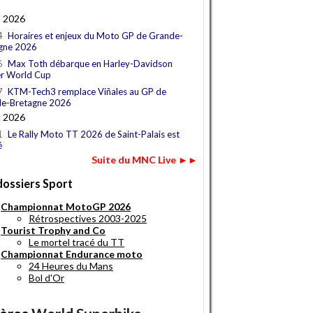
t 2026
4
Horaires et enjeux du Moto GP de Grande-
gne 2026
6
Max Toth débarque en Harley-Davidson
r World Cup
7
KTM-Tech3 remplace Viñales au GP de
e-Bretagne 2026
t 2026
1
Le Rally Moto TT 2026 de Saint-Palais est
é
Suite du MNC Live ►►
dossiers Sport
Championnat MotoGP 2026
Rétrospectives 2003-2025
Tourist Trophy and Co
Le mortel tracé du TT
Championnat Endurance moto
24 Heures du Mans
Bol d'Or