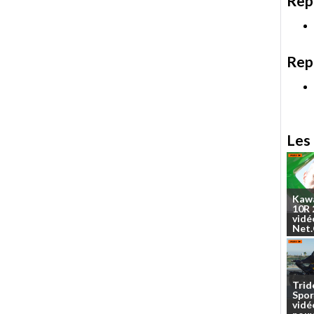
Rep
Rep
Les 
Kaw
10R
vidé
Net
Trid
Spor
vidé