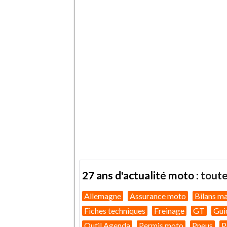
27 ans d'actualité moto :
toute
Allemagne
Assurance moto
Bilans m
Fiches techniques
Freinage
GT
Gui
Outil Agenda
Permis moto
Pneus
P