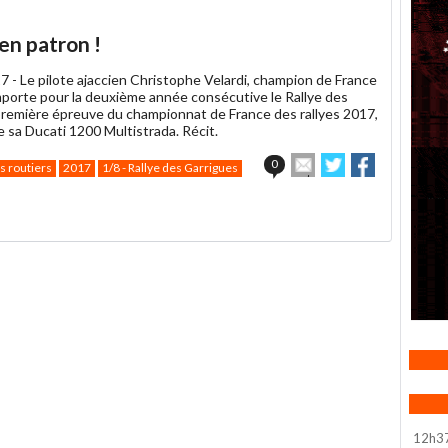
 en patron !
7 -
Le pilote ajaccien Christophe Velardi, champion de France
emporte pour la deuxième année consécutive le Rallye des
première épreuve du championnat de France des rallyes 2017,
 sa Ducati 1200 Multistrada. Récit.
Envoyer
Partager
Partager
0
s routiers
2017
1/8 - Rallye des Garrigues
cet
sur
sur
article
Twitter
Facebook
à
un
ami
12h3