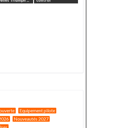
elles
Triumph
...
control
ouverte
Equipement pilote
2026
Nouveautés 2027
ises