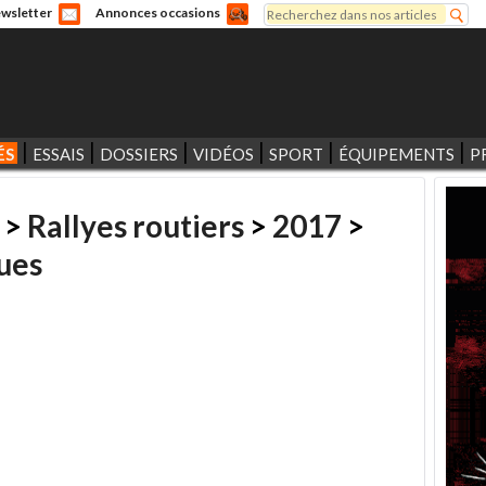
Rechercher
wsletter
Annonces occasions
Formulaire de recherche
ÉS
ESSAIS
DOSSIERS
VIDÉOS
SPORT
ÉQUIPEMENTS
P
>
Rallyes routiers
>
2017
>
gues