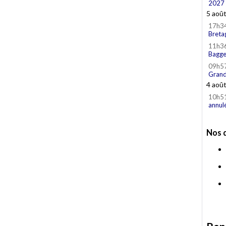
2027
5 aoû
17h3
Breta
11h3
Bagge
09h5
Grand
4 aoû
10h5
annul
Nos 