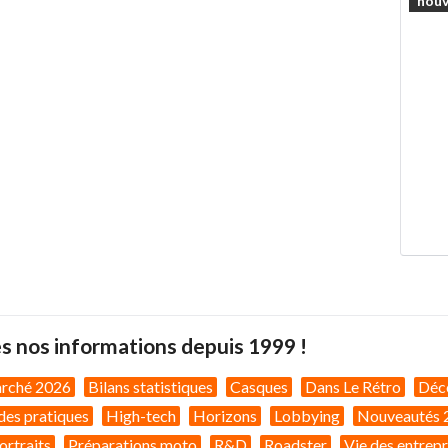
nouv
s nos informations depuis 1999 !
arché 2026
Bilans statistiques
Casques
Dans Le Rétro
Déc
des pratiques
High-tech
Horizons
Lobbying
Nouveautés 
ortraits
Préparations moto
R&D
Roadster
Vie des entrepr