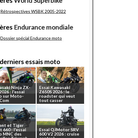
ères
World Superbike
Rétrospectives WSBK 2005-2022
ères
Endurance mondiale
Dossier spécial Endurance moto
derniers essais moto
asaki
Ninja
ZX-
Essai
Kawasaki
2026
:
l'essai
Z650S
2026
:
le
o
sur
Moto-
roadster
qui
veut
.Com
tout
casser
ent
et
Tiger
t
660
:
l'essai
Essai
QJMotor
SRV
o
MNC
des
600
V2
2026
:
cruise