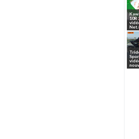
Kaw
10R
vidé
Net
Trid
Spor
vidé
nouv