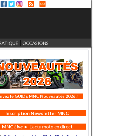
RATIQUE
OCCASIONS
uivez le GUIDE MNC Nouveautés 2026 !
Inscription Newsletter MNC
MNC
Live
► L'actu moto en direct