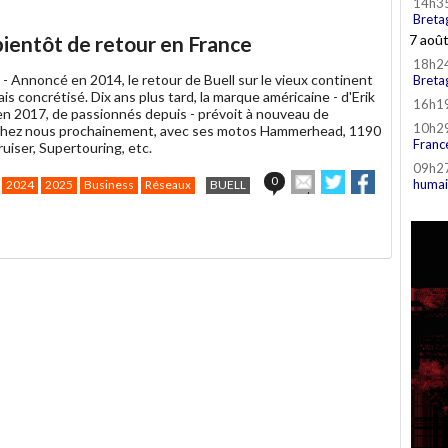
14h3
Breta
ientôt de retour en France
7 aoû
18h2
 -
Annoncé en 2014, le retour de Buell sur le vieux continent
Breta
ais concrétisé. Dix ans plus tard, la marque américaine - d'Erik
16h1
'en 2017, de passionnés depuis - prévoit à nouveau de
10h2
chez nous prochainement, avec ses motos Hammerhead, 1190
Franc
uiser, Supertouring, etc.
09h2
Envoyer
Partager
Partager
0
humai
2024
2025
Business
Réseaux
BUELL
cet
sur
sur
article
Twitter
Facebook
à
un
ami