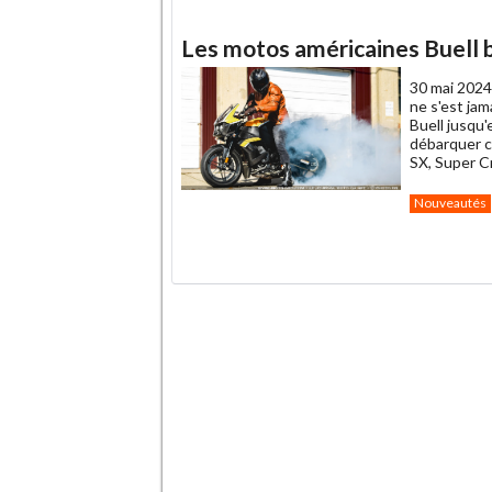
Les motos américaines Buell b
30 mai 2024
ne s'est jam
Buell jusqu
débarquer 
SX, Super Cr
Nouveautés
.