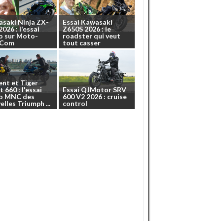
asaki
Ninja
ZX-
Essai
Kawasaki
2026
:
l'essai
Z650S
2026
:
le
o
sur
Moto-
roadster
qui
veut
.Com
tout
casser
ent
et
Tiger
t
660
:
l'essai
Essai
QJMotor
SRV
o
MNC
des
600
V2
2026
:
cruise
elles
Triumph
...
control