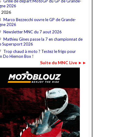
5
Grille de départ MotoGP du GP de Grande-
gne 2026
t 2026
4
Marco Bezzecchi ouvre le GP de Grande-
gne 2026
9
Newsletter MNC du 7 aout 2026
9
Mathieu Gines passe la 7 en championnat de
e Supersport 2026
7
Trop chaud à moto ? Testez le frigo pour
n Do Hiemon Box !
Suite du MNC Live ►►