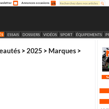
Rechercher
wsletter
Annonces occasions
Formulaire de recherche
ÉS
ESSAIS
DOSSIERS
VIDÉOS
SPORT
ÉQUIPEMENTS
P
eautés
>
2025
>
Marques
>
S