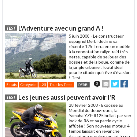
L'Adventure avec un grand A !
TEST
5 juin 2008 -
Le constructeur
espagnol Derbi décline sa
récente 125 Terra en un modèle
à la connotation rallye-raid très
nette, capable de se jouer des
bosses et de la boue, comme de
la jungle urbaine : l'outil idéal
pour le citadin qui rêve d'évasion
? Test.
Envoyer
Partager
Part
3
Essais
Catégorie
125
Tous les Tests
DERBI
cet
sur
sur
article
Twitter
Faceboo
Les jeunes aussi peuvent avoir l'R
TEST
à
un
28 février 2008 -
Exposée au
ami
Mondial du deux-roues, la
Yamaha YZF-R125 brillait par son
look de R6 et sa partie cycle
affûtée ! Son nouveau moteur 4-
temps laissait en revanche
davantage perplexe quant à son