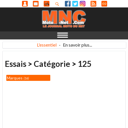
L'essentiel
-
En savoir plus...
Essais
>
Catégorie
>
125
Marques
16