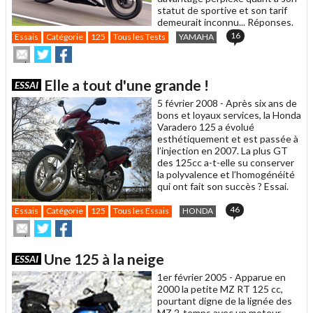
statut de sportive et son tarif
demeurait inconnu... Réponses.
16
Essais
Catégorie
125
Tous les Tests
YAMAHA
Envoyer
Partager
Partager
cet
sur
sur
article
Twitter
Facebook
Elle a tout d'une grande !
ESSAI
à
un
5 février 2008 -
Après six ans de
ami
bons et loyaux services, la Honda
Varadero 125 a évolué
esthétiquement et est passée à
l’injection en 2007. La plus GT
des 125cc a-t-elle su conserver
la polyvalence et l’homogénéité
qui ont fait son succès ? Essai.
46
Essais
Catégorie
125
Tous les Essais
HONDA
Envoyer
Partager
Partager
cet
sur
sur
article
Twitter
Facebook
Une 125 à la neige
ESSAI
à
un
1er février 2005 -
Apparue en
ami
2000 la petite MZ RT 125 cc,
pourtant digne de la lignée des
MZ 2-temps avec un moteur