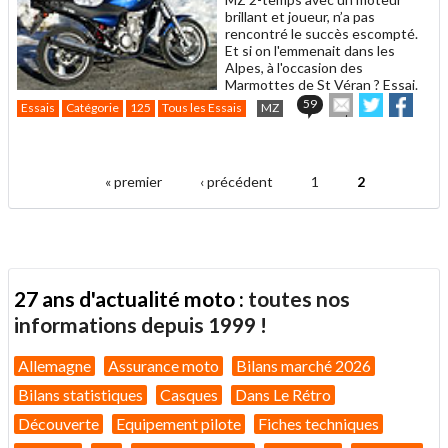
brillant et joueur, n’a pas
rencontré le succès escompté.
Et si on l'emmenait dans les
Alpes, à l'occasion des
Marmottes de St Véran ? Essai.
Envoyer
Partager
Parta
59
Essais
Catégorie
125
Tous les Essais
MZ
cet
sur
sur
article
Twitter
Faceboo
.
à
un
« premier
‹ précédent
1
2
ami
Pages
27 ans d'actualité moto :
toutes nos
informations depuis 1999 !
Allemagne
Assurance moto
Bilans marché 2026
Bilans statistiques
Casques
Dans Le Rétro
Découverte
Equipement pilote
Fiches techniques