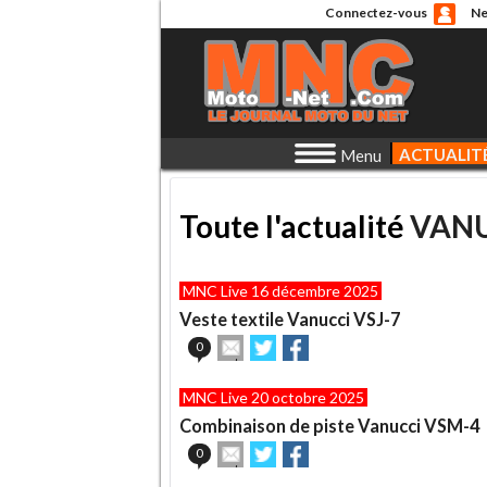
Connectez-vous
Ne
ACTUALIT
Menu
Toute l'actualité
VAN
MNC Live 16 décembre 2025
Veste textile Vanucci VSJ-7
Envoyer
Partager
Partager
0
cet
sur
sur
article
Twitter
Facebook
MNC Live 20 octobre 2025
à
un
Combinaison de piste Vanucci VSM-4
ami
Envoyer
Partager
Partager
0
cet
sur
sur