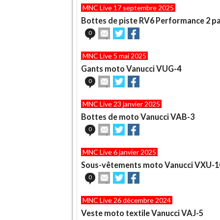
article
Twitter
Facebook
MNC Live 17 septembre 2025
à
un
Bottes de piste RV6 Performance 2 pa
ami
Envoyer
Partager
Partager
0
cet
sur
sur
article
Twitter
Facebook
MNC Live 5 mai 2025
à
un
Gants moto Vanucci VUG-4
ami
Envoyer
Partager
Partager
0
cet
sur
sur
article
Twitter
Facebook
MNC Live 23 janvier 2025
à
un
Bottes de moto Vanucci VAB-3
ami
Envoyer
Partager
Partager
0
cet
sur
sur
article
Twitter
Facebook
MNC Live 6 janvier 2025
à
un
Sous-vêtements moto Vanucci VXU-1
ami
Envoyer
Partager
Partager
0
cet
sur
sur
article
Twitter
Facebook
MNC Live 26 décembre 2024
à
un
Veste moto textile Vanucci VAJ-5
ami