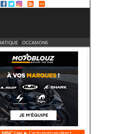
RATIQUE
OCCASIONS
MNC
Live
► L'actu moto en direct