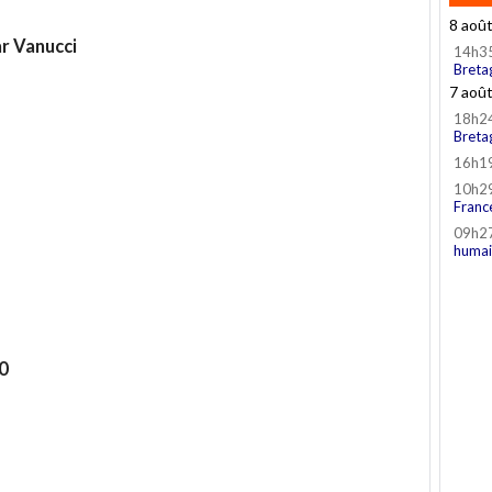
8 aoû
r Vanucci
14h3
Breta
7 aoû
18h2
Breta
16h1
10h2
Franc
09h2
humai
0