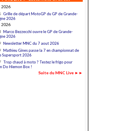
t 2026
5
Grille de départ MotoGP du GP de Grande-
gne 2026
t 2026
4
Marco Bezzecchi ouvre le GP de Grande-
gne 2026
9
Newsletter MNC du 7 aout 2026
9
Mathieu Gines passe la 7 en championnat de
e Supersport 2026
7
Trop chaud à moto ? Testez le frigo pour
n Do Hiemon Box !
Suite du MNC Live ►►