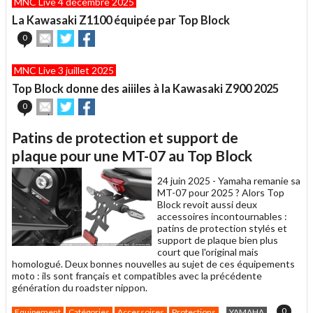
MNC Live 4 décembre 2025
à
un
La Kawasaki Z1100 équipée par Top Block
ami
Envoyer
Partager
Partager
0
cet
sur
sur
article
Twitter
Facebook
MNC Live 3 juillet 2025
à
un
Top Block donne des aiiiles à la Kawasaki Z900 2025
ami
Envoyer
Partager
Partager
0
cet
sur
sur
article
Twitter
Facebook
Patins de protection et support de
à
un
plaque pour une MT-07 au Top Block
ami
24 juin 2025 -
Yamaha remanie sa
MT-07 pour 2025 ? Alors Top
Block revoit aussi deux
accessoires incontournables :
patins de protection stylés et
support de plaque bien plus
court que l'original mais
homologué. Deux bonnes nouvelles au sujet de ces équipements
moto : ils sont français et compatibles avec la précédente
génération du roadster nippon.
0
Equipement
Catégories
Accessoires
Protections
YAMAHA