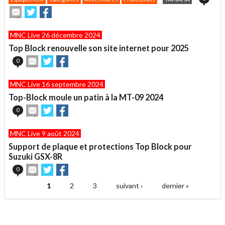
Envoyer
Partager
Partager
cet
sur
sur
article
Twitter
Facebook
MNC Live 26 décembre 2024
à
un
Top Block renouvelle son site internet pour 2025
ami
Envoyer
Partager
Partager
0
cet
sur
sur
article
Twitter
Facebook
MNC Live 16 septembre 2024
à
un
Top-Block moule un patin à la MT-09 2024
ami
Envoyer
Partager
Partager
0
cet
sur
sur
article
Twitter
Facebook
MNC Live 9 août 2024
à
un
Support de plaque et protections Top Block pour
ami
Suzuki GSX-8R
Envoyer
Partager
Partager
0
cet
sur
sur
article
Twitter
Facebook
1
2
3
suivant ›
dernier »
Pages
à
un
ami