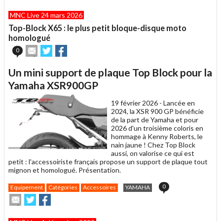
article
Twitter
Facebook
MNC Live 24 mars 2026
à
un
Top-Block X65 : le plus petit bloque-disque moto
ami
homologué
Envoyer
Partager
Partager
0
cet
sur
sur
article
Twitter
Facebook
Un mini support de plaque Top Block pour la
à
un
Yamaha XSR900GP
ami
19 février 2026 -
Lancée en
2024, la XSR 900 GP bénéficie
de la part de Yamaha et pour
2026 d'un troisième coloris en
hommage à Kenny Roberts, le
nain jaune ! Chez Top Block
aussi, on valorise ce qui est
petit : l'accessoiriste français propose un support de plaque tout
mignon et homologué. Présentation.
0
Equipement
Catégories
Accessoires
YAMAHA
Envoyer
Partager
Partager
cet
sur
sur
article
Twitter
Facebook