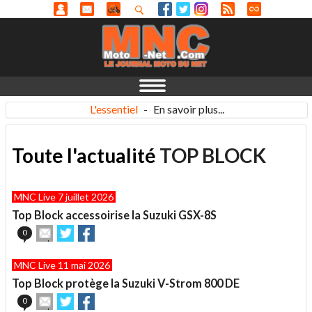
L'essentiel
-
En savoir plus...
Toute l'actualité
TOP BLOCK
MNC Live 7 juillet 2026
Top Block accessoirise la Suzuki GSX-8S
Envoyer
Partager
Partager
0
cet
sur
sur
article
Twitter
Facebook
MNC Live 11 mai 2026
à
un
Top Block protège la Suzuki V-Strom 800 DE
ami
Envoyer
Partager
Partager
0
cet
sur
sur