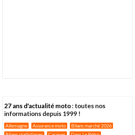
ami
.
27 ans d'actualité moto :
toutes nos
informations depuis 1999 !
Allemagne
Assurance moto
Bilans marché 2026
Bilans statistiques
Casques
Dans Le Rétro