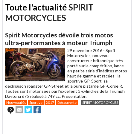
Toute l'actualité
SPIRIT
MOTORCYCLES
Spirit Motorcycles dévoile trois motos
ultra-performantes à moteur Triumph
29 novembre 2016 -
Spirit
Motorcycles, nouveau
constructeur britannique très
porté sur la compétition, lance
en petite série d'inédites motos
haut de gamme et racées : la
sportive GP-Sport, sa
déclinaison roadster GP-Street et la pure pistarde GP-Corse R.
Toutes sont motorisées par l'excellent 3-cylindres de la Triumph
Daytona 675 réalésé à 749 cc. Présentation.
Nouveautés
Sportive
2017
Découverte
SPIRIT MOTORCYCLES
Envoyer
Partager
Partager
0
cet
sur
sur
article
Twitter
Facebook
.
à
un