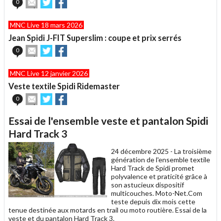
Envoyer
Partager
Partager
0
cet
sur
sur
article
Twitter
Facebook
MNC Live 18 mars 2026
à
un
Jean Spidi J-FIT Superslim : coupe et prix serrés
ami
Envoyer
Partager
Partager
0
cet
sur
sur
article
Twitter
Facebook
MNC Live 12 janvier 2026
à
un
Veste textile Spidi Ridemaster
ami
Envoyer
Partager
Partager
0
cet
sur
sur
article
Twitter
Facebook
Essai de l'ensemble veste et pantalon Spidi
à
un
Hard Track 3
ami
24 décembre 2025 -
La troisième
génération de l'ensemble textile
Hard Track de Spidi promet
polyvalence et praticité grâce à
son astucieux dispositif
multicouches. Moto-Net.Com
teste depuis dix mois cette
tenue destinée aux motards en trail ou moto routière. Essai de la
veste et du pantalon Hard Track 3.