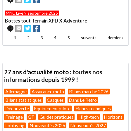
cet
sur
sur
article
Twitter
Facebook
MNC Live 9 septembre 2025
à
un
Bottes tout-terrain XPD X-Adventure
ami
Envoyer
Partager
Partager
0
cet
sur
sur
article
Twitter
Facebook
1
2
3
4
5
suivant ›
dernier »
Pages
à
un
ami
27 ans d'actualité moto :
toutes nos
informations depuis 1999 !
Allemagne
Assurance moto
Bilans marché 2026
Bilans statistiques
Casques
Dans Le Rétro
Découverte
Equipement pilote
Fiches techniques
Freinage
GT
Guides pratiques
High-tech
Horizons
Lobbying
Nouveautés 2026
Nouveautés 2027