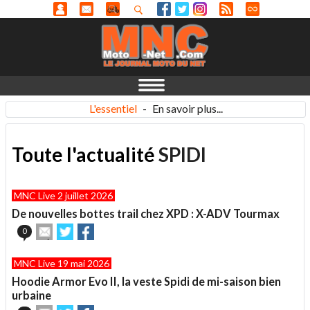
L'essentiel
-
En savoir plus...
Toute l'actualité
SPIDI
MNC Live 2 juillet 2026
De nouvelles bottes trail chez XPD : X-ADV Tourmax
Envoyer
Partager
Partager
0
cet
sur
sur
article
Twitter
Facebook
MNC Live 19 mai 2026
à
un
Hoodie Armor Evo II, la veste Spidi de mi-saison bien
ami
urbaine