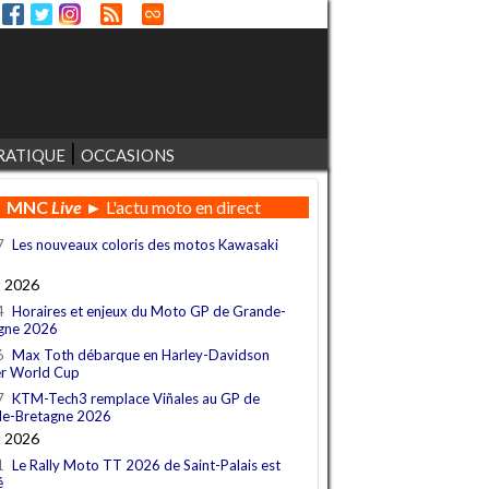
RATIQUE
OCCASIONS
MNC
Live
► L'actu moto en direct
7
Les nouveaux coloris des motos Kawasaki
t 2026
4
Horaires et enjeux du Moto GP de Grande-
gne 2026
6
Max Toth débarque en Harley-Davidson
r World Cup
7
KTM-Tech3 remplace Viñales au GP de
e-Bretagne 2026
t 2026
1
Le Rally Moto TT 2026 de Saint-Palais est
é