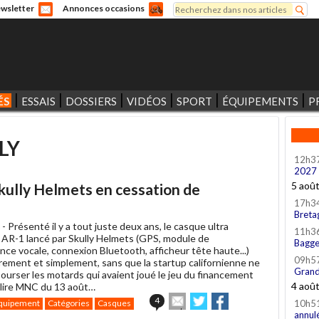
Rechercher
wsletter
Annonces occasions
Formulaire de recherche
ÉS
ESSAIS
DOSSIERS
VIDÉOS
SPORT
ÉQUIPEMENTS
P
LY
12h3
2027
5 aoû
kully Helmets en cessation de
17h3
Breta
 -
Présenté il y a tout juste deux ans, le casque ultra
11h3
 AR-1 lancé par Skully Helmets (GPS, module de
Bagge
ce vocale, connexion Bluetooth, afficheur tête haute...)
09h5
urement et simplement, sans que la startup californienne ne
Grand
ourser les motards qui avaient joué le jeu du financement
4 aoû
 (lire MNC du 13 août…
Envoyer
Partager
Partager
4
quipement
Catégories
Casques
10h5
cet
sur
sur
annul