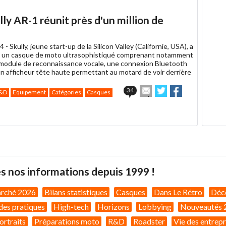
article
Twitter
Facebook
à
ly AR-1 réunit près d'un million de
un
ami
4 -
Skully, jeune start-up de la Silicon Valley (Californie, USA), a
t un casque de moto ultrasophistiqué comprenant notamment
module de reconnaissance vocale, une connexion Bluetooth
un afficheur tête haute permettant au motard de voir derrière
Envoyer
Partager
Partager
34
&D
Equipement
Catégories
Casques
cet
sur
sur
article
Twitter
Facebook
à
un
ami
s nos informations depuis 1999 !
arché 2026
Bilans statistiques
Casques
Dans Le Rétro
Déc
des pratiques
High-tech
Horizons
Lobbying
Nouveautés 
ortraits
Préparations moto
R&D
Roadster
Vie des entrepr