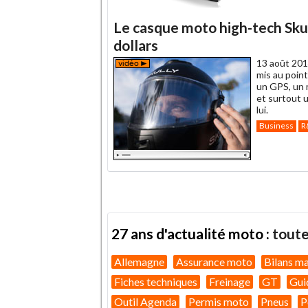
Le casque moto high-tech Skul
dollars
13 août 201
mis au poin
un GPS, un 
et surtout 
lui.
Business
R
27 ans d'actualité moto :
toute
Allemagne
Assurance moto
Bilans m
Fiches techniques
Freinage
GT
Gui
Outil Agenda
Permis moto
Pneus
P