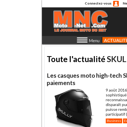
Connectez-vous
Ne
ACTUALIT
Menu
Toute l'actualité
SKUL
Les casques moto high-tech S
paiements
9 août 2016
sophistiqué
reconnaissan
disparaît p
puisse remb
participatif
Business
E