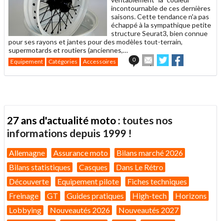
incontournable de ces dernières
saisons. Cette tendance n'a pas
échappé à la sympathique petite
structure Seurat3, bien connue
pour ses rayons et jantes pour des modèles tout-terrain,
supermotards et routiers (anciennes,…
Envoyer
Partager
Partager
0
Equipement
Catégories
Accessoires
cet
sur
sur
article
Twitter
Facebook
à
un
ami
27 ans d'actualité moto :
toutes nos
informations depuis 1999 !
Allemagne
Assurance moto
Bilans marché 2026
Bilans statistiques
Casques
Dans Le Rétro
Découverte
Equipement pilote
Fiches techniques
Freinage
GT
Guides pratiques
High-tech
Horizons
Lobbying
Nouveautés 2026
Nouveautés 2027