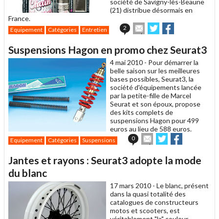
société de Savigny-lès-Beaune
(21) distribue désormais en
France.
Envoyer
Partager
Partager
2
Equipement
Catégories
Entretien
cet
sur
sur
article
Twitter
Facebook
Suspensions Hagon en promo chez Seurat3
à
un
4 mai 2010 -
Pour démarrer la
ami
belle saison sur les meilleures
bases possibles, Seurat3, la
société d'équipements lancée
par la petite-fille de Marcel
Seurat et son époux, propose
des kits complets de
suspensions Hagon pour 499
euros au lieu de 588 euros.
Envoyer
Partager
Partager
0
Equipement
Catégories
Suspensions
cet
sur
sur
article
Twitter
Facebook
Jantes et rayons : Seurat3 adopte la mode
à
un
du blanc
ami
17 mars 2010 -
Le blanc, présent
dans la quasi totalité des
catalogues de constructeurs
motos et scooters, est
véritablement "la" couleur