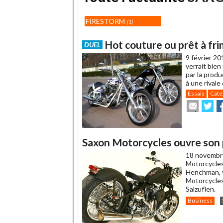
FIRESTORM
1
Hot couture ou prêt à fri
DUEL
9 février 20
verrait bien
par la produ
à une rivale 
Essais
Caté
Envoye
Pa
cet
sur
su
article
Twitte
F
à
un
Saxon Motorcycles ouvre son
ami
18 novembr
Motorcycles
Henchman, v
Motorcycles
Salzuflen.
Business