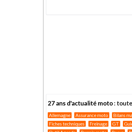
.
27 ans d'actualité moto :
toute
Allemagne
Assurance moto
Bilans m
Fiches techniques
Freinage
GT
Gui