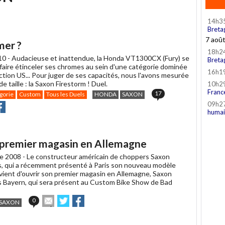
14h3
Breta
7 aoû
mer ?
18h2
10 -
Audacieuse et inattendue, la Honda VT1300CX (Fury) se
Breta
 faire étinceler ses chromes au sein d'une catégorie dominée
16h1
ction US... Pour juger de ses capacités, nous l'avons mesurée
de taille : la Saxon Firestorm ! Duel.
10h2
Franc
17
gorie
Custom
Tous les Duels
HONDA
SAXON
09h2
r
rtager
Partager
humai
r
r
acebook
 premier magasin en Allemagne
e 2008 -
Le constructeur américain de choppers Saxon
, qui a récemment présenté à Paris son nouveau modèle
ient d'ouvrir son premier magasin en Allemagne, Saxon
 Bayern, qui sera présent au Custom Bike Show de Bad
Envoyer
Partager
Partager
0
SAXON
cet
sur
sur
article
Twitter
Facebook
à