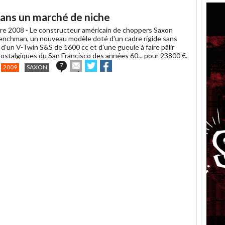
un
ans un marché de niche
ami
re 2008 -
Le constructeur américain de choppers Saxon
Henchman, un nouveau modèle doté d'un cadre rigide sans
d'un V-Twin S&S de 1600 cc et d'une gueule à faire pâlir
nostalgiques du San Francisco des années 60... pour 23800 €.
Envoyer
Partager
Partager
7
2009
SAXON
cet
sur
sur
article
Twitter
Facebook
à
un
ami