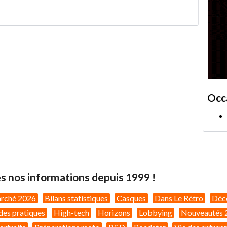
Occ
s nos informations depuis 1999 !
arché 2026
Bilans statistiques
Casques
Dans Le Rétro
Déc
des pratiques
High-tech
Horizons
Lobbying
Nouveautés 