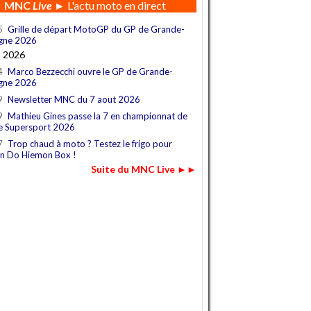
MNC
Live
► L'actu moto en direct
5
Grille de départ MotoGP du GP de Grande-
gne 2026
t 2026
4
Marco Bezzecchi ouvre le GP de Grande-
gne 2026
9
Newsletter MNC du 7 aout 2026
9
Mathieu Gines passe la 7 en championnat de
e Supersport 2026
7
Trop chaud à moto ? Testez le frigo pour
n Do Hiemon Box !
Suite du MNC Live ►►