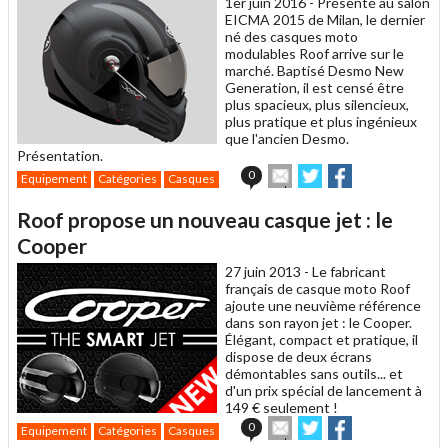
1er juin 2016 -
Présenté au salon
EICMA 2015 de Milan, le dernier
né des casques moto
modulables Roof arrive sur le
marché. Baptisé Desmo New
Generation, il est censé être
plus spacieux, plus silencieux,
plus pratique et plus ingénieux
que l'ancien Desmo.
Présentation.
Envoyer
Partager
Partager
0
Equipement
Catégories
Casques
cet
sur
sur
article
Twitter
Facebook
Roof propose un nouveau casque jet : le
à
un
Cooper
ami
27 juin 2013 -
Le fabricant
français de casque moto Roof
ajoute une neuvième référence
dans son rayon jet : le Cooper.
Élégant, compact et pratique, il
dispose de deux écrans
démontables sans outils... et
d'un prix spécial de lancement à
149 € seulement !
Envoyer
Partager
Partager
0
Equipement
Catégories
Casques
cet
sur
sur