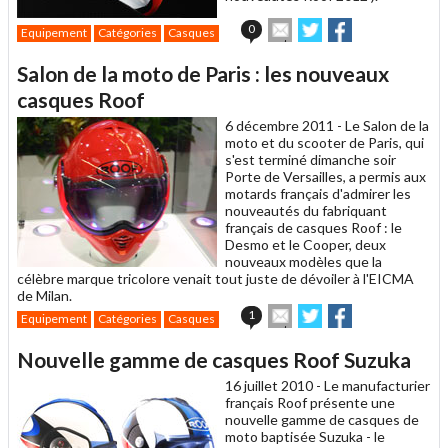
Envoyer
Partager
Partager
0
Equipement
Catégories
Casques
cet
sur
sur
article
Twitter
Facebook
Salon de la moto de Paris : les nouveaux
à
un
casques Roof
ami
6 décembre 2011 -
Le Salon de la
moto et du scooter de Paris, qui
s'est terminé dimanche soir
Porte de Versailles, a permis aux
motards français d'admirer les
nouveautés du fabriquant
français de casques Roof : le
Desmo et le Cooper, deux
nouveaux modèles que la
célèbre marque tricolore venait tout juste de dévoiler à l'EICMA
de Milan.
Envoyer
Partager
Partager
1
Equipement
Catégories
Casques
cet
sur
sur
article
Twitter
Facebook
Nouvelle gamme de casques Roof Suzuka
à
un
16 juillet 2010 -
Le manufacturier
ami
français Roof présente une
nouvelle gamme de casques de
moto baptisée Suzuka - le