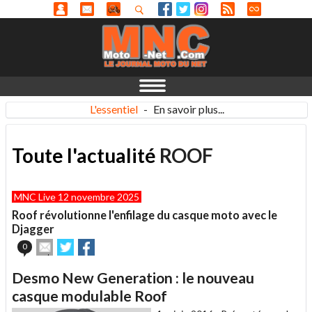
L'essentiel
-
En savoir plus...
Toute l'actualité
ROOF
MNC Live 12 novembre 2025
Roof révolutionne l'enfilage du casque moto avec le
Djagger
Envoyer
Partager
Partager
0
cet
sur
sur
article
Twitter
Facebook
Desmo New Generation : le nouveau
à
un
casque modulable Roof
ami