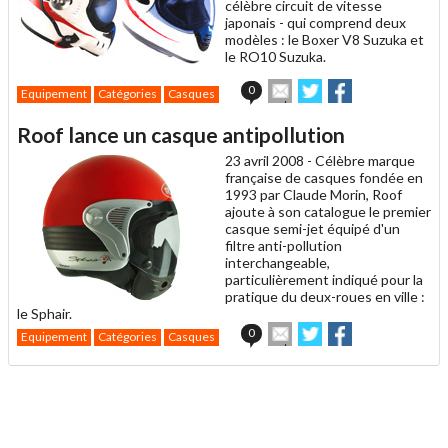
célèbre circuit de vitesse
japonais - qui comprend deux
modèles : le Boxer V8 Suzuka et
le RO10 Suzuka.
Envoyer
Partager
Partager
0
Equipement
Catégories
Casques
cet
sur
sur
article
Twitter
Facebook
Roof lance un casque antipollution
à
un
23 avril 2008 -
Célèbre marque
ami
française de casques fondée en
1993 par Claude Morin, Roof
ajoute à son catalogue le premier
casque semi-jet équipé d'un
filtre anti-pollution
interchangeable,
particulièrement indiqué pour la
pratique du deux-roues en ville :
le Sphair.
Envoyer
Partager
Partager
0
Equipement
Catégories
Casques
cet
sur
sur
article
Twitter
Facebook
à
un
ami