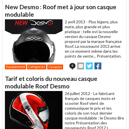
article
Twitter
Facebook
New Desmo : Roof met à jour son casque
à
un
modulable
ami
2 avril 2013 -
Plus légere, plus
mate, plus grande et plus
pratique : telle est la nouvelle
version du casque Desmo
proposé par la marque française
Roof. La nouveauté 2013 arrive
en ce moment même dans les
points de vente... Présentation.
Envoyer
Partager
Partager
8
Equipement
Catégories
Casques
cet
sur
sur
article
Twitter
Facebook
Tarif et coloris du nouveau casque
à
un
modulable Roof Desmo
ami
26 juillet 2012 -
Le fabricant
français de casques moto et
scooter Roof vient de
communiquer le prix et les
coloris de son tout dernier
casque modulable : le Desmo (lire
notre Présentation des
nouveautés Roof 2012 ).