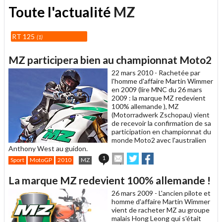
Toute l'actualité
MZ
RT 125
1
MZ participera bien au championnat Moto2
22 mars 2010 -
Rachetée par
l'homme d'affaire Martin Wimmer
en 2009 (lire MNC du 26 mars
2009 : la marque MZ redevient
100% allemande ), MZ
(Motorradwerk Zschopau) vient
de recevoir la confirmation de sa
participation en championnat du
monde Moto2 avec l'australien
Anthony West au guidon.
Envoyer
Partager
Partager
1
Sport
MotoGP
2010
MZ
cet
sur
sur
article
Twitter
Facebook
La marque MZ redevient 100% allemande !
à
un
26 mars 2009 -
L'ancien pilote et
ami
homme d'affaire Martin Wimmer
vient de racheter MZ au groupe
malais Hong Leong qui s'était