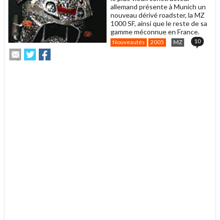
allemand présente à Munich un
nouveau dérivé roadster, la MZ
1000 SF, ainsi que le reste de sa
gamme méconnue en France.
10
Nouveautés
2005
MZ
Envoyer
Partager
Partager
cet
sur
sur
article
Twitter
Facebook
.
à
un
ami
.