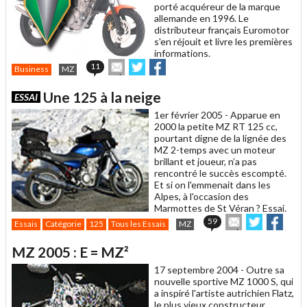
porté acquéreur de la marque
allemande en 1996. Le
distributeur français Euromotor
s'en réjouit et livre les premières
informations.
Envoyer
Partager
Partager
11
Business
MZ
cet
sur
sur
article
Twitter
Facebook
Une 125 à la neige
ESSAI
à
un
1er février 2005 -
Apparue en
ami
2000 la petite MZ RT 125 cc,
pourtant digne de la lignée des
MZ 2-temps avec un moteur
brillant et joueur, n’a pas
rencontré le succès escompté.
Et si on l'emmenait dans les
Alpes, à l'occasion des
Marmottes de St Véran ? Essai.
Envoyer
Partager
Parta
59
Essais
Catégorie
125
Tous les Essais
MZ
cet
sur
sur
article
Twitter
Faceboo
MZ 2005 : E = MZ²
à
un
17 septembre 2004 -
Outre sa
ami
nouvelle sportive MZ 1000 S, qui
a inspiré l'artiste autrichien Flatz,
le plus vieux constructeur