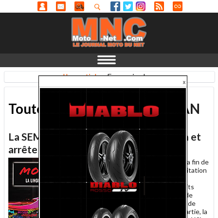
L'essentiel
-
En savoir plus...
Toute l'actualité
MOTO CLEAN
La SEMC lance les produits Moto Clean et
arrête GS27
20 décembre 2013 -
Dès la fin de
l'année, la Société d'exploitation
motos Ciliento (SEMC) ne
distribuera plus les produits
GS27 pour l'entretien et de
lavage des deux-roues et de
l'équipement. En contrepartie, la