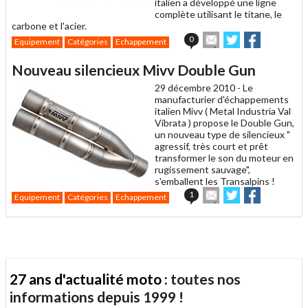
italien a développé une ligne
complète utilisant le titane, le
carbone et l'acier.
Envoyer
Partager
Partager
0
Equipement
Catégories
Echappement
cet
sur
sur
article
Twitter
Facebook
Nouveau silencieux Mivv Double Gun
à
un
29 décembre 2010 -
Le
ami
manufacturier d'échappements
italien Mivv ( Metal Industria Val
Vibrata ) propose le Double Gun,
un nouveau type de silencieux "
agressif, très court et prêt
transformer le son du moteur en
rugissement sauvage",
s'emballent les Transalpins !
Envoyer
Partager
Partager
1
Equipement
Catégories
Echappement
cet
sur
sur
article
Twitter
Facebook
à
un
ami
27 ans d'actualité moto :
toutes nos
informations depuis 1999 !