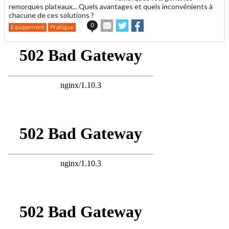
remorques plateaux... Quels avantages et quels inconvénients à
chacune de ces solutions ?
Envoyer
Partager
Partager
0
Equipement
Pratique
cet
sur
sur
article
Twitter
Facebook
à
un
ami