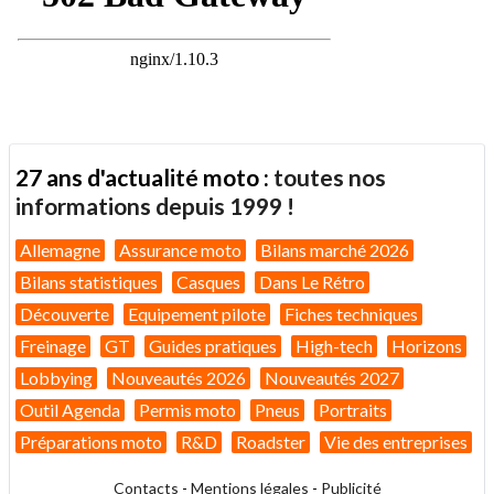
27 ans d'actualité moto :
toutes nos
informations depuis 1999 !
Allemagne
Assurance moto
Bilans marché 2026
Bilans statistiques
Casques
Dans Le Rétro
Découverte
Equipement pilote
Fiches techniques
Freinage
GT
Guides pratiques
High-tech
Horizons
Lobbying
Nouveautés 2026
Nouveautés 2027
Outil Agenda
Permis moto
Pneus
Portraits
Préparations moto
R&D
Roadster
Vie des entreprises
Contacts
-
Mentions légales
-
Publicité