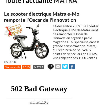
Toute l'actualité
MATRA
Le scooter électrique Matra e-Mo
remporte l'Oscar de l'Innovation
14 décembre 2009 -
Le scooter
électrique e-Mo de Matra vient
de remporter l'Oscar de
l'Innovation organisé par le
magazine LSA, spécialisé dans la
grande consommation. Matra,
qui recrutera de nouveaux
points de vente lors des JPMS,
vise l'objectif des 1000 ventes
en 2010.
Envoyer
Partager
Partager
12
Nouveautés
2010
MATRA
cet
sur
sur
article
Twitter
Facebook
.
à
un
ami