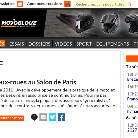
Rechercher
wsletter
Annonces occasions
Formulaire de recherche
ÉS
ESSAIS
DOSSIERS
VIDÉOS
SPORT
ÉQUIPEMENTS
P
F
7 aoû
18h2
Breta
ux-roues au Salon de Paris
16h1
e 2011 -
Avec le développement de la pratique de la moto et
10h2
les besoins en assurance se sont multipliés. Pour ne pas
Franc
té de cette manne, la plupart des assureurs "généralistes"
onc des contrats deux-roues spécifiques à leurs assurés... et
09h2
humai
Envoyer
Partager
Partager
2
6 aoû
surance moto
cet
sur
sur
12h3
article
Twitter
Facebook
2027
à
un