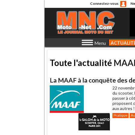
Connectez-vous
Ne
ACTUALIT
Menu
Toute l'actualité
MAA
La MAAF à la conquête des de
22 novembr
du scooter, 
passer à cô
proposent d
aux autres !
Pratique
As