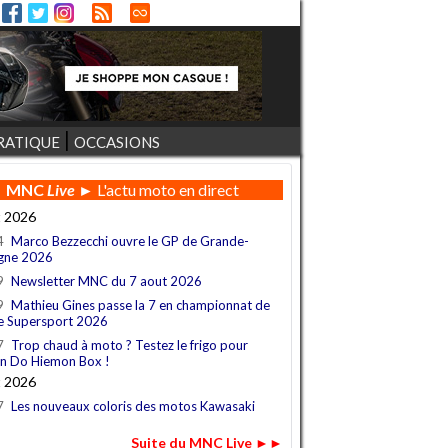
RATIQUE
OCCASIONS
MNC
Live
► L'actu moto en direct
t 2026
4
Marco Bezzecchi ouvre le GP de Grande-
gne 2026
9
Newsletter MNC du 7 aout 2026
9
Mathieu Gines passe la 7 en championnat de
e Supersport 2026
7
Trop chaud à moto ? Testez le frigo pour
n Do Hiemon Box !
t 2026
7
Les nouveaux coloris des motos Kawasaki
Suite du MNC Live ►►