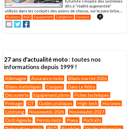
futuriste s'inspire des systèmes
dits à "réalité augmentée"
utilisés dans les cockpits des avions de chasse, sur le pare-brise…
4
Business
R&D
Equipement
Catégories
Casques
Envoyer
Partager
Partager
cet
sur
sur
article
Twitter
Facebook
à
un
ami
27 ans d'actualité moto :
toutes nos
informations depuis 1999 !
Allemagne
Assurance moto
Bilans marché 2026
Bilans statistiques
Casques
Dans Le Rétro
Découverte
Equipement pilote
Fiches techniques
Freinage
GT
Guides pratiques
High-tech
Horizons
Lobbying
Nouveautés 2026
Nouveautés 2027
Outil Agenda
Permis moto
Pneus
Portraits
Préparations moto
R&D
Roadster
Vie des entreprises