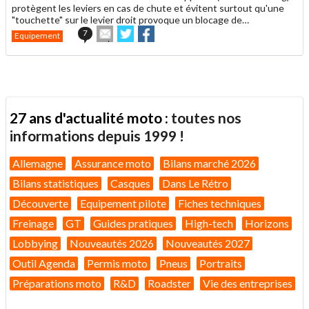
protègent les leviers en cas de chute et évitent surtout qu'une
"touchette" sur le levier droit provoque un blocage de…
Envoyer
Partager
Partager
7
Equipement
cet
sur
sur
article
Twitter
Facebook
à
un
ami
27 ans d'actualité moto :
toutes nos
informations depuis 1999 !
Allemagne
Assurance moto
Bilans marché 2026
Bilans statistiques
Casques
Dans Le Rétro
Découverte
Equipement pilote
Fiches techniques
Freinage
GT
Guides pratiques
High-tech
Horizons
Lobbying
Nouveautés 2026
Nouveautés 2027
Outil Agenda
Permis moto
Pneus
Portraits
Préparations moto
R&D
Roadster
Vie des entreprises