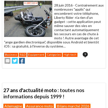
28 juin 2016 -
Contrairement aux
nombreuses "applis" qui
encombrent votre téléphone,
Liberty Rider n'a rien d'un
gadget : cette application peut
même sauver des vies en
contactant automatiquement
les secours en cas de chute à
moto ! Autre avantage de cet
"ange gardien électronique", disponible sous Android et bientôt
iOS : sa gratuité, à l'inverse du système…
9
Business
R&D
Equipement
Catégories
High-tech
Envoyer
Partager
Partager
cet
sur
sur
article
Twitter
Facebook
à
un
ami
27 ans d'actualité moto :
toutes nos
informations depuis 1999 !
Allemagne
Assurance moto
Bilans marché 2026