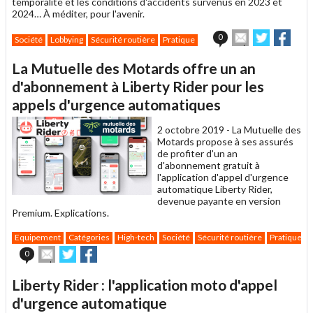
temporalité et les conditions d'accidents survenus en 2023 et
2024… À méditer, pour l'avenir.
Envoyer
Partager
Part
0
Société
Lobbying
Sécurité routière
Pratique
cet
sur
sur
article
Twitter
Faceboo
La Mutuelle des Motards offre un an
à
un
d'abonnement à Liberty Rider pour les
ami
appels d'urgence automatiques
2 octobre 2019 -
La Mutuelle des
Motards propose à ses assurés
de profiter d'un an
d'abonnement gratuit à
l'application d'appel d'urgence
automatique Liberty Rider,
devenue payante en version
Premium. Explications.
Equipement
Catégories
High-tech
Société
Sécurité routière
Pratique
Envoyer
Partager
Partager
0
cet
sur
sur
article
Twitter
Facebook
Liberty Rider : l'application moto d'appel
à
un
d'urgence automatique
ami