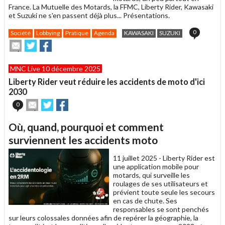
France. La Mutuelle des Motards, la FFMC, Liberty Rider, Kawasaki
et Suzuki ne s'en passent déjà plus... Présentations.
0
Société
Lobbying
Pratique
Agenda
KAWASAKI
SUZUKI
Envoyer
Partager
Partager
cet
sur
sur
article
Twitter
Facebook
MNC Live 10 décembre 2025
à
un
Liberty Rider veut réduire les accidents de moto d'ici
ami
2030
Envoyer
Partager
Partager
0
cet
sur
sur
article
Twitter
Facebook
Où, quand, pourquoi et comment
à
un
surviennent les accidents moto
ami
11 juillet 2025 -
Liberty Rider est
une application mobile pour
motards, qui surveille les
roulages de ses utilisateurs et
prévient toute seule les secours
en cas de chute. Ses
responsables se sont penchés
sur leurs colossales données afin de repérer la géographie, la