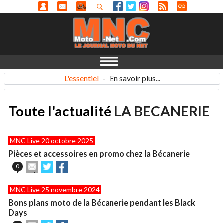
L'essentiel
-
En savoir plus...
Toute l'actualité
LA BECANERIE
MNC Live 20 octobre 2025
Pièces et accessoires en promo chez la Bécanerie
Envoyer
Partager
Partager
0
cet
sur
sur
article
Twitter
Facebook
MNC Live 25 novembre 2024
à
un
Bons plans moto de la Bécanerie pendant les Black
ami
Days