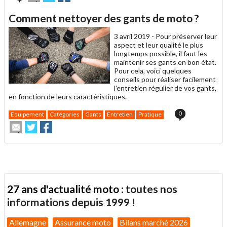
cet
sur
sur
article
Twitter
Facebook
Comment nettoyer des gants de moto ?
à
un
3 avril 2019 -
Pour préserver leur
ami
aspect et leur qualité le plus
longtemps possible, il faut les
maintenir ses gants en bon état.
Pour cela, voici quelques
conseils pour réaliser facilement
l'entretien régulier de vos gants,
en fonction de leurs caractéristiques.
0
Equipement
Catégories
Gants
Entretien
Pratique
Envoyer
Partager
Partager
cet
sur
sur
article
Twitter
Facebook
à
un
ami
27 ans d'actualité moto :
toutes nos
informations depuis 1999 !
Allemagne
Assurance moto
Bilans marché 2026