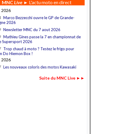
MNC
Live
► L'actu moto en direct
t 2026
4
Marco Bezzecchi ouvre le GP de Grande-
gne 2026
9
Newsletter MNC du 7 aout 2026
9
Mathieu Gines passe la 7 en championnat de
e Supersport 2026
7
Trop chaud à moto ? Testez le frigo pour
n Do Hiemon Box !
t 2026
7
Les nouveaux coloris des motos Kawasaki
Suite du MNC Live ►►