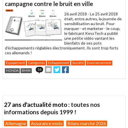
un
campagne contre le bruit en ville
ami
26 avril 2018 -
Le 25 avril 2018
était, entre autres, la journée de
sensibilisation au bruit. Pour
marquer - et marketer - le coup,
le fabricant KessTech a publié
une petite vidéo vantant les
bienfaits de ses pots
d'échappements réglables électroniquement. Ils sont trop forts
ces allemands !
Equipement
Catégories
Echappement
Société
Environnement
Envoyer
Partager
Partager
16
HONDA
BMW
cet
sur
sur
article
Twitter
Facebook
à
un
ami
27 ans d'actualité moto :
toutes nos
informations depuis 1999 !
Allemagne
Assurance moto
Bilans marché 2026