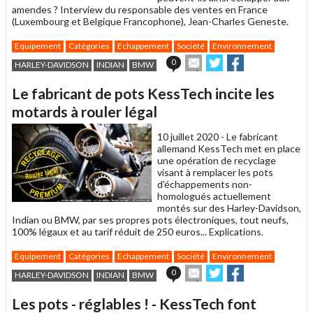
amendes ? Interview du responsable des ventes en France
(Luxembourg et Belgique Francophone), Jean-Charles Geneste.
Equipement
Catégories
Echappement
Société
Environnement
Envoyer
Partager
Partager
0
HARLEY-DAVIDSON
INDIAN
BMW
cet
sur
sur
article
Twitter
Facebook
Le fabricant de pots KessTech incite les
à
un
motards à rouler légal
ami
10 juillet 2020 -
Le fabricant
allemand KessTech met en place
une opération de recyclage
visant à remplacer les pots
d'échappements non-
homologués actuellement
montés sur des Harley-Davidson,
Indian ou BMW, par ses propres pots électroniques, tout neufs,
100% légaux et au tarif réduit de 250 euros... Explications.
Equipement
Catégories
Echappement
Société
Environnement
Envoyer
Partager
Partager
0
HARLEY-DAVIDSON
INDIAN
BMW
cet
sur
sur
article
Twitter
Facebook
Les pots - réglables ! - KessTech font
à