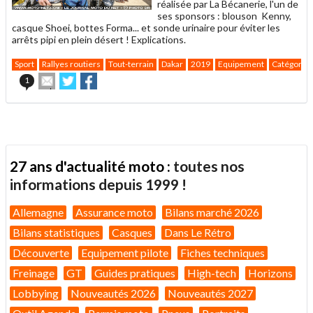
réalisée par La Bécanerie, l'un de
ses sponsors : blouson Kenny,
casque Shoei, bottes Forma... et sonde urinaire pour éviter les
arrêts pipi en plein désert ! Explications.
Sport
Rallyes routiers
Tout-terrain
Dakar
2019
Equipement
Catégories
Envoyer
Partager
Partager
1
cet
sur
sur
article
Twitter
Facebook
à
un
ami
27 ans d'actualité moto :
toutes nos
informations depuis 1999 !
Allemagne
Assurance moto
Bilans marché 2026
Bilans statistiques
Casques
Dans Le Rétro
Découverte
Equipement pilote
Fiches techniques
Freinage
GT
Guides pratiques
High-tech
Horizons
Lobbying
Nouveautés 2026
Nouveautés 2027