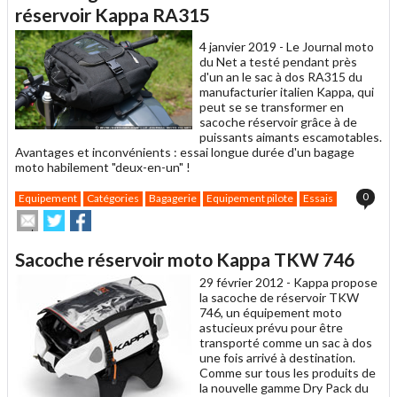
un
réservoir Kappa RA315
ami
4 janvier 2019 -
Le Journal moto
du Net a testé pendant près
d'un an le sac à dos RA315 du
manufacturier italien Kappa, qui
peut se se transformer en
sacoche réservoir grâce à de
puissants aimants escamotables.
Avantages et inconvénients : essai longue durée d'un bagage
moto habilement "deux-en-un" !
0
Equipement
Catégories
Bagagerie
Equipement pilote
Essais
Envoyer
Partager
Partager
cet
sur
sur
article
Twitter
Facebook
Sacoche réservoir moto Kappa TKW 746
à
un
29 février 2012 -
Kappa propose
ami
la sacoche de réservoir TKW
746, un équipement moto
astucieux prévu pour être
transporté comme un sac à dos
une fois arrivé à destination.
Comme sur tous les produits de
la nouvelle gamme Dry Pack du