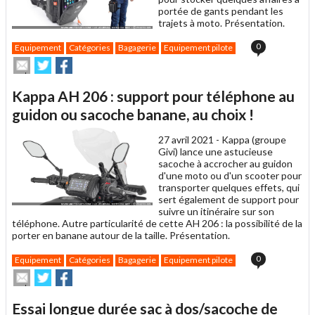
portée de gants pendant les
trajets à moto. Présentation.
0
Equipement
Catégories
Bagagerie
Equipement pilote
Envoyer
Partager
Partager
cet
sur
sur
article
Twitter
Facebook
Kappa AH 206 : support pour téléphone au
à
un
guidon ou sacoche banane, au choix !
ami
27 avril 2021 -
Kappa (groupe
Givi) lance une astucieuse
sacoche à accrocher au guidon
d'une moto ou d'un scooter pour
transporter quelques effets, qui
sert également de support pour
suivre un itinéraire sur son
téléphone. Autre particularité de cette AH 206 : la possibilité de la
porter en banane autour de la taille. Présentation.
0
Equipement
Catégories
Bagagerie
Equipement pilote
Envoyer
Partager
Partager
cet
sur
sur
article
Twitter
Facebook
Essai longue durée sac à dos/sacoche de
à