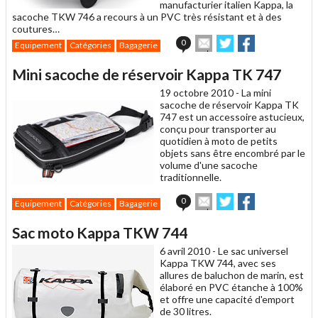
manufacturier italien Kappa, la
sacoche TKW 746 a recours à un PVC très résistant et à des
coutures…
Envoyer
Partager
Partager
0
Equipement
Catégories
Bagagerie
cet
sur
sur
article
Twitter
Facebook
Mini sacoche de réservoir Kappa TK 747
à
un
19 octobre 2010 -
La mini
ami
sacoche de réservoir Kappa TK
747 est un accessoire astucieux,
conçu pour transporter au
quotidien à moto de petits
objets sans être encombré par le
volume d'une sacoche
traditionnelle.
Envoyer
Partager
Partager
0
Equipement
Catégories
Bagagerie
cet
sur
sur
article
Twitter
Facebook
Sac moto Kappa TKW 744
à
un
6 avril 2010 -
Le sac universel
ami
Kappa TKW 744, avec ses
allures de baluchon de marin, est
élaboré en PVC étanche à 100%
et offre une capacité d'emport
de 30 litres.