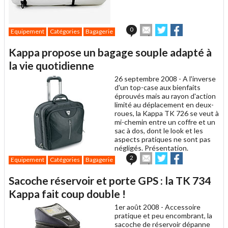
Envoyer
Partager
Partager
0
Equipement
Catégories
Bagagerie
cet
sur
sur
article
Twitter
Facebook
Kappa propose un bagage souple adapté à
à
un
la vie quotidienne
ami
26 septembre 2008 -
A l'inverse
d'un top-case aux bienfaits
éprouvés mais au rayon d'action
limité au déplacement en deux-
roues, la Kappa TK 726 se veut à
mi-chemin entre un coffre et un
sac à dos, dont le look et les
aspects pratiques ne sont pas
négligés. Présentation.
Envoyer
Partager
Partager
2
Equipement
Catégories
Bagagerie
cet
sur
sur
article
Twitter
Facebook
Sacoche réservoir et porte GPS : la TK 734
à
un
Kappa fait coup double !
ami
1er août 2008 -
Accessoire
pratique et peu encombrant, la
sacoche de réservoir dépanne