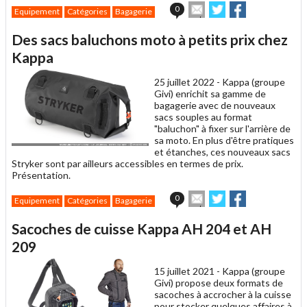
Envoyer
Partager
Partager
0
Equipement
Catégories
Bagagerie
cet
sur
sur
article
Twitter
Facebook
Des sacs baluchons moto à petits prix chez
à
un
Kappa
ami
25 juillet 2022 -
Kappa (groupe
Givi) enrichit sa gamme de
bagagerie avec de nouveaux
sacs souples au format
"baluchon" à fixer sur l'arrière de
sa moto. En plus d'être pratiques
et étanches, ces nouveaux sacs
Stryker sont par ailleurs accessibles en termes de prix.
Présentation.
Envoyer
Partager
Partager
0
Equipement
Catégories
Bagagerie
cet
sur
sur
article
Twitter
Facebook
Sacoches de cuisse Kappa AH 204 et AH
à
un
209
ami
15 juillet 2021 -
Kappa (groupe
Givi) propose deux formats de
sacoches à accrocher à la cuisse
pour stocker quelques affaires à