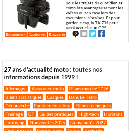
pour les trajets du quotidien et
complète avantageusement les
valises ou top case lors des
excursions lointaines. Et pour
garder le cap, la TK 734 peut
aussi accueillir un GPS.
Envoyer
Partager
Partager
0
Equipement
Catégories
Bagagerie
cet
sur
sur
article
Twitter
Facebook
à
un
ami
27 ans d'actualité moto :
toutes nos
informations depuis 1999 !
Allemagne
Assurance moto
Bilans marché 2026
Bilans statistiques
Casques
Dans Le Rétro
Découverte
Equipement pilote
Fiches techniques
Freinage
GT
Guides pratiques
High-tech
Horizons
Lobbying
Nouveautés 2026
Nouveautés 2027
Outil Agenda
Permis moto
Pneus
Portraits