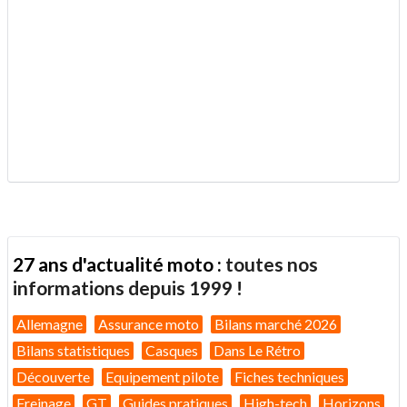
.
27 ans d'actualité moto :
toutes nos
informations depuis 1999 !
Allemagne
Assurance moto
Bilans marché 2026
Bilans statistiques
Casques
Dans Le Rétro
Découverte
Equipement pilote
Fiches techniques
Freinage
GT
Guides pratiques
High-tech
Horizons