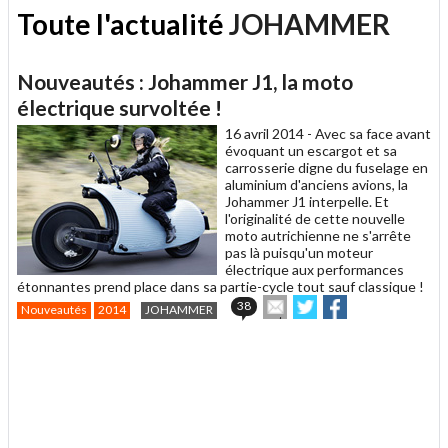
Toute l'actualité
JOHAMMER
Nouveautés : Johammer J1, la moto
électrique survoltée !
16 avril 2014 -
Avec sa face avant
évoquant un escargot et sa
carrosserie digne du fuselage en
aluminium d'anciens avions, la
Johammer J1 interpelle. Et
l'originalité de cette nouvelle
moto autrichienne ne s'arrête
pas là puisqu'un moteur
électrique aux performances
étonnantes prend place dans sa partie-cycle tout sauf classique !
Envoyer
Partager
Partager
38
Nouveautés
2014
JOHAMMER
cet
sur
sur
article
Twitter
Facebook
.
à
un
ami