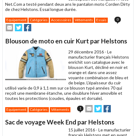
Net.Com a testé pendant deux ans le pantalon moto Corden Dirty
de chez Helstons. Essai longue durée.
0
Equipement
Catégories
Accessoires
Vêtements
Essais
Envoyer
Partager
Partager
cet
sur
sur
article
Twitter
Facebook
Blouson de moto en cuir Kurt par Helstons
à
un
29 décembre 2016 -
Le
ami
manufacturier français Helstons
enrichit son catalogue avec le
blouson Kurt, décliné en noir et
orange et dans une assez
voyante combinaison de bleu et
de beige. L'épaisseur du cuir
utilisé varie de 0,9 à 1,1 mm sur ce blouson typé années 70 qui
reçoit une membrane étanche, une doublure hiver amovible et
toutes les protections (coudes, épaules et dorsale).
Envoyer
Partager
Partager
1
Equipement
Catégories
Vêtements
cet
sur
sur
article
Twitter
Facebook
Sac de voyage Week End par Helstons
à
un
15 juillet 2016 -
Le manufacturier
ami
français Helstons met en avant