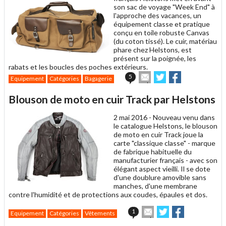
son sac de voyage "Week End" à
l'approche des vacances, un
équipement classe et pratique
conçu en toile robuste Canvas
(du coton tissé). Le cuir, matériau
phare chez Helstons, est
présent sur la poignée, les
rabats et les boucles des poches extérieurs.
Envoyer
Partager
Partager
5
Equipement
Catégories
Bagagerie
cet
sur
sur
article
Twitter
Facebook
Blouson de moto en cuir Track par Helstons
à
un
2 mai 2016 -
Nouveau venu dans
ami
le catalogue Helstons, le blouson
de moto en cuir Track joue la
carte "classique classe" - marque
de fabrique habituelle du
manufacturier français - avec son
élégant aspect vieilli. Il se dote
d'une doublure amovible sans
manches, d'une membrane
contre l'humidité et de protections aux coudes, épaules et dos.
Envoyer
Partager
Partager
1
Equipement
Catégories
Vêtements
cet
sur
sur