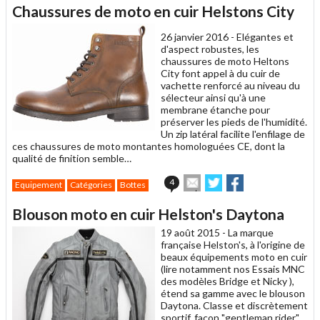
article
Twitter
Facebook
Chaussures de moto en cuir Helstons City
à
un
26 janvier 2016 -
Elégantes et
ami
d'aspect robustes, les
chaussures de moto Heltons
City font appel à du cuir de
vachette renforcé au niveau du
sélecteur ainsi qu'à une
membrane étanche pour
préserver les pieds de l'humidité.
Un zip latéral facilite l'enfilage de
ces chaussures de moto montantes homologuées CE, dont la
qualité de finition semble…
Envoyer
Partager
Partager
4
Equipement
Catégories
Bottes
cet
sur
sur
article
Twitter
Facebook
Blouson moto en cuir Helston's Daytona
à
un
19 août 2015 -
La marque
ami
française Helston's, à l'origine de
beaux équipements moto en cuir
(lire notamment nos Essais MNC
des modèles Bridge et Nicky ),
étend sa gamme avec le blouson
Daytona. Classe et discrètement
sportif, façon "gentleman rider",