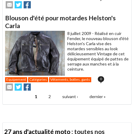
Envoyer
Partager
Partager
cet
sur
sur
article
Twitter
Facebook
Blouson d'été pour motardes Helston's
à
un
Carla
ami
8 juillet 2009 -
Réalisé en cuir
Fender, le nouveau blouson d'été
Helston's Carla vise des
motardes sensibles au look
délicieusement Vintage de cet
équipement équipé de pattes de
serrage aux manches et à la
ceinture.
0
Equipement
Catégories
Vêtements, bottes, gants
Envoyer
Partager
Partager
cet
sur
sur
article
Twitter
Facebook
1
2
suivant ›
dernier »
Pages
à
un
ami
27 ans d'actualité moto :
toutes nos