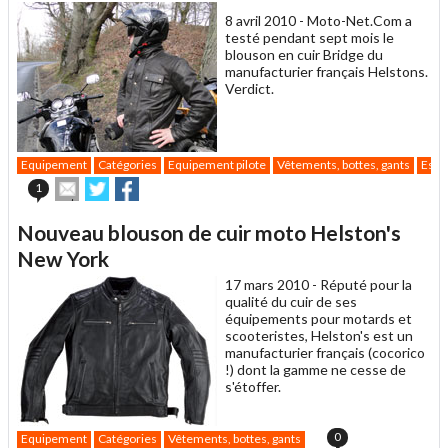
8 avril 2010 -
Moto-Net.Com a
testé pendant sept mois le
blouson en cuir Bridge du
manufacturier français Helstons.
Verdict.
Equipement
Catégories
Equipement pilote
Vêtements, bottes, gants
Essa
Envoyer
Partager
Partager
1
cet
sur
sur
article
Twitter
Facebook
Nouveau blouson de cuir moto Helston's
à
un
New York
ami
17 mars 2010 -
Réputé pour la
qualité du cuir de ses
équipements pour motards et
scooteristes, Helston's est un
manufacturier français (cocorico
!) dont la gamme ne cesse de
s'étoffer.
0
Equipement
Catégories
Vêtements, bottes, gants