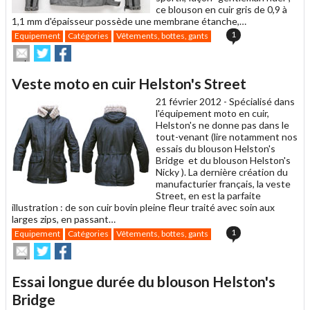
ce blouson en cuir gris de 0,9 à
1,1 mm d'épaisseur possède une membrane étanche,…
1
Equipement
Catégories
Vêtements, bottes, gants
Envoyer
Partager
Partager
cet
sur
sur
article
Twitter
Facebook
Veste moto en cuir Helston's Street
à
un
21 février 2012 -
Spécialisé dans
ami
l'équipement moto en cuir,
Helston's ne donne pas dans le
tout-venant (lire notamment nos
essais du blouson Helston's
Bridge et du blouson Helston's
Nicky ). La dernière création du
manufacturier français, la veste
Street, en est la parfaite
illustration : de son cuir bovin pleine fleur traité avec soin aux
larges zips, en passant…
1
Equipement
Catégories
Vêtements, bottes, gants
Envoyer
Partager
Partager
cet
sur
sur
article
Twitter
Facebook
Essai longue durée du blouson Helston's
à
un
Bridge
ami