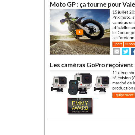
Moto GP : ça tourne pour Val
15 juillet 2
Prix moto, s
caméras emb
officielleme
le Doctor po
californienn
Sport
Moto
Envoye
Pa
cet
sur
su
article
Twitte
F
Les caméras GoPro reçoiven
à
un
11 décembr
ami
télévision 
marché de la
production 
Equipement