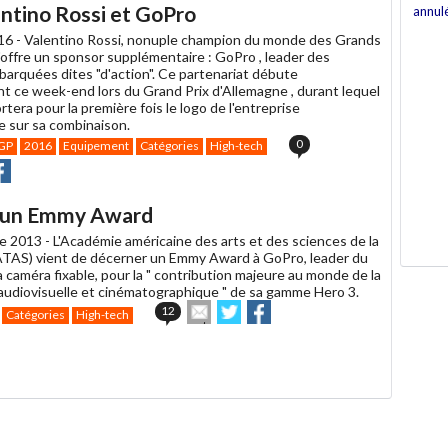
entino Rossi et GoPro
annul
un
ami
016 -
Valentino Rossi, nonuple champion du monde des Grands
'offre un sponsor supplémentaire : GoPro , leader des
arquées dites "d'action". Ce partenariat débute
nt ce week-end lors du Grand Prix d'Allemagne , durant lequel
rtera pour la première fois le logo de l'entreprise
e sur sa combinaison.
0
GP
2016
Equipement
Catégories
High-tech
r
rtager
Partager
r
r
acebook
t un Emmy Award
e 2013 -
L'Académie américaine des arts et des sciences de la
(ATAS) vient de décerner un Emmy Award à GoPro, leader du
 caméra fixable, pour la " contribution majeure au monde de la
audiovisuelle et cinématographique " de sa gamme Hero 3.
Envoyer
Partager
Partager
12
Catégories
High-tech
cet
sur
sur
article
Twitter
Facebook
à
un
ami