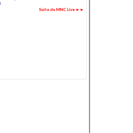
é
Suite du MNC Live ►►