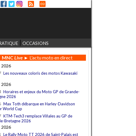
RATIQUE
OCCASIONS
MNC
Live
► L'actu moto en direct
t 2026
7
Les nouveaux coloris des motos Kawasaki
t 2026
4
Horaires et enjeux du Moto GP de Grande-
gne 2026
6
Max Toth débarque en Harley-Davidson
r World Cup
7
KTM-Tech3 remplace Viñales au GP de
e-Bretagne 2026
t 2026
1
Le Rally Moto TT 2026 de Saint-Palais est