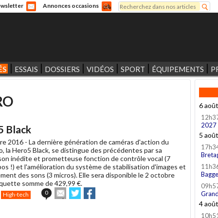
Rechercher
wsletter
Annonces occasions
Formulaire de recherche
ÉS
ESSAIS
DOSSIERS
VIDÉOS
SPORT
ÉQUIPEMENTS
P
RO
6 aoû
12h3
2027
5 Black
5 aoû
re 2016 -
La dernière génération de caméras d'action du
17h3
, la Hero5 Black, se distingue des précédentes par sa
Breta
son inédite et prometteuse fonction de contrôle vocal (7
os !) et l'amélioration du système de stabilisation d'images et
11h3
Bagge
ment des sons (3 micros). Elle sera disponible le 2 octobre
oquette somme de 429,99 €.
09h5
Envoyer
Partager
Partager
0
Grand
High-tech
cet
sur
sur
4 aoû
article
Twitter
Facebook
10h5
à