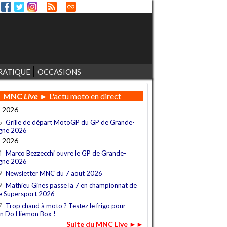
RATIQUE
OCCASIONS
MNC
Live
► L'actu moto en direct
t 2026
5
Grille de départ MotoGP du GP de Grande-
gne 2026
t 2026
4
Marco Bezzecchi ouvre le GP de Grande-
gne 2026
9
Newsletter MNC du 7 aout 2026
9
Mathieu Gines passe la 7 en championnat de
e Supersport 2026
7
Trop chaud à moto ? Testez le frigo pour
n Do Hiemon Box !
Suite du MNC Live ►►