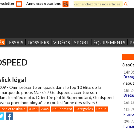
Rechercher
wsletter
Annonces occasions
Formulaire de recherche
ÉS
ESSAIS
DOSSIERS
VIDÉOS
SPORT
ÉQUIPEMENTS
P
DSPEED
8 aoû
14h3
Breta
ick légal
7 aoû
009 -
Omniprésente en quads dans le top 10 Elite de la
18h2
 la marque de pneus Maxxis / Goldspeed accentue son
Breta
 dans le milieu moto. Orientée plutôt Supermotard, Goldspeed
uveau pneu homologué sur route. L'arme des rallyes ?
16h1
lons et festivals
JPMS
2009
Equipement
Catégories
Pneus
10h2
Franc
voyer
Partager
Partager
ur
sur
09h2
witter
Facebook
humai