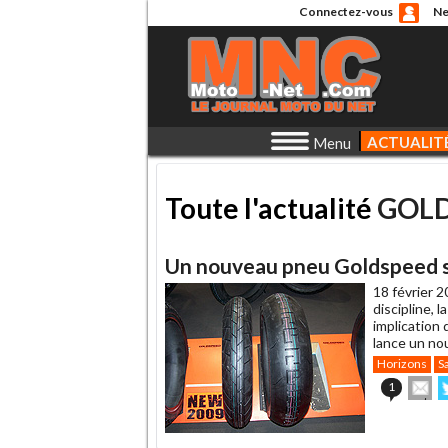
Connectez-vous
Ne
ACTUALIT
Menu
Toute l'actualité
GOL
Un nouveau pneu Goldspeed sl
18 février 2
discipline,
implication
lance un no
Horizons
Sa
En
1
cet
s
article
T
à