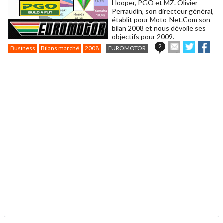
Hooper, PGO et MZ. Olivier
Perraudin, son directeur général,
établit pour Moto-Net.Com son
bilan 2008 et nous dévoile ses
objectifs pour 2009.
Envoyer
Partager
Par
2
Business
Bilans marché
2008
EUROMOTOR
cet
sur
sur
article
Twitter
Facebo
.
à
un
ami
.