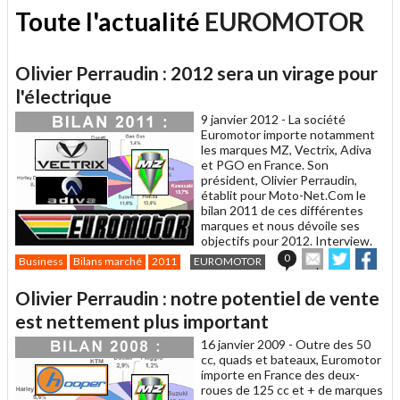
Toute l'actualité
EUROMOTOR
Olivier Perraudin : 2012 sera un virage pour
l'électrique
9 janvier 2012 -
La société
Euromotor importe notamment
les marques MZ, Vectrix, Adiva
et PGO en France. Son
président, Olivier Perraudin,
établit pour Moto-Net.Com le
bilan 2011 de ces différentes
marques et nous dévoile ses
objectifs pour 2012. Interview.
Envoyer
Partager
Par
0
Business
Bilans marché
2011
EUROMOTOR
cet
sur
sur
article
Twitter
Facebo
Olivier Perraudin : notre potentiel de vente
à
un
est nettement plus important
ami
16 janvier 2009 -
Outre des 50
cc, quads et bateaux, Euromotor
importe en France des deux-
roues de 125 cc et + de marques