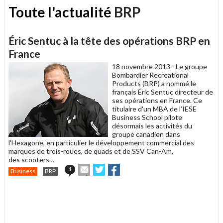
Toute l'actualité
BRP
Éric Sentuc à la tête des opérations BRP en
France
18 novembre 2013 -
Le groupe
Bombardier Recreational
Products (BRP) a nommé le
français Éric Sentuc directeur de
ses opérations en France. Ce
titulaire d'un MBA de l’IESE
Business School pilote
désormais les activités du
groupe canadien dans
l'Hexagone, en particulier le développement commercial des
marques de trois-roues, de quads et de SSV Can-Am,
des scooters…
Envoyer
Partager
Partager
1
Business
BRP
cet
sur
sur
article
Twitter
Facebook
.
à
un
ami