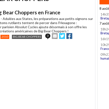
8 aoû
ig Bear Choppers en France
14h3
Breta
 -
Adulées aux States, les préparations aux petits oignons sur
toms rutilants tentent de percer dans l'Hexagone :
7 aoû
r parisien Absolut Cycles ajoute désormais à son offre les
18h2
 créations américaines de Big Bear Choppers !
Breta
Envoyer
Partager
Partager
3
2010
BIG BEAR CHOPPERS
16h1
cet
sur
sur
article
Twitter
Facebook
10h2
à
Franc
un
09h2
ami
humai