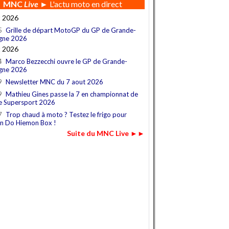
MNC
Live
► L'actu moto en direct
t 2026
5
Grille de départ MotoGP du GP de Grande-
gne 2026
t 2026
4
Marco Bezzecchi ouvre le GP de Grande-
gne 2026
9
Newsletter MNC du 7 aout 2026
9
Mathieu Gines passe la 7 en championnat de
e Supersport 2026
7
Trop chaud à moto ? Testez le frigo pour
n Do Hiemon Box !
Suite du MNC Live ►►