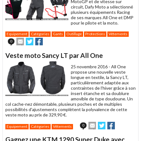
MotoGP et de vitesse sur
circuit, Dafy Moto a sélectionné
plusieurs équipements Racing
de ses marques All One et DMP
pour le pilote et la moto.
Equipement
Catégories
Gants
Outillage
Protections
Vêtements
Envoyer
Partager
Partager
0
cet
sur
sur
article
Twitter
Facebook
Veste moto Sancy LT par All One
à
un
25 novembre 2016 -
All One
ami
propose une nouvelle veste
longue en textile, la Sancy LT,
particulièrement adaptée aux
contraintes de l'hiver grâce à son
insert étanche et sa doublure
amovible de type doudoune. Un
col cache-nez démontable, plusieurs poches et de multiples
possibilités d'ajustements complètent la polyvalence de cette
veste moto au prix de 329,90 €.
Envoyer
Partager
Partager
0
Equipement
Catégories
Vêtements
cet
sur
sur
article
Twitter
Facebook
Gagnez une KTM 1290 Super Duke avec
à