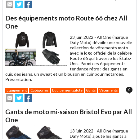
Envoyer
Partager
Partager
cet
sur
sur
article
Twitter
Facebook
Des équipements moto Route 66 chez All
à
un
One
ami
23 juin 2022 -
All One (marque
Dafy Moto) dévoile une nouvelle
collection de vêtements moto
avec le logo officiel de la célèbre
Route 66 qui traverse les États-
Unis. Parmi ces équipements
tendance rétro : des gants en
cuir, des jeans, un sweat et un blouson en cuir pour motardes.
Présentation.
0
Equipement
Catégories
Equipement pilote
Gants
Vêtements
Envoyer
Partager
Partager
cet
sur
sur
article
Twitter
Facebook
Gants de moto mi-saison Bristol Evo par All
à
un
One
ami
13 juin 2022 -
All One (marque
Dafy Moto) ajoute les gants à