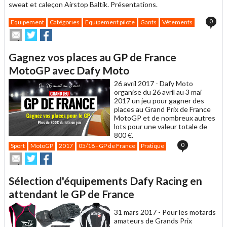
sweat et caleçon Airstop Baltik. Présentations.
0
Equipement
Catégories
Equipement pilote
Gants
Vêtements
Envoyer
Partager
Partager
cet
sur
sur
article
Twitter
Facebook
Gagnez vos places au GP de France
à
un
MotoGP avec Dafy Moto
ami
26 avril 2017 -
Dafy Moto
organise du 26 avril au 3 mai
2017 un jeu pour gagner des
places au Grand Prix de France
MotoGP et de nombreux autres
lots pour une valeur totale de
800 €.
0
Sport
MotoGP
2017
05/18 - GP de France
Pratique
Envoyer
Partager
Partager
cet
sur
sur
article
Twitter
Facebook
Sélection d'équipements Dafy Racing en
à
un
attendant le GP de France
ami
31 mars 2017 -
Pour les motards
amateurs de Grands Prix