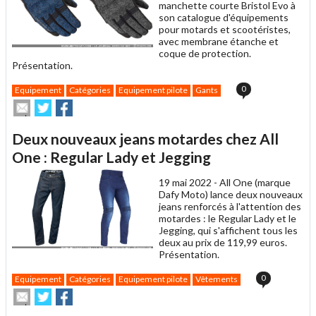
manchette courte Bristol Evo à
son catalogue d'équipements
pour motards et scootéristes,
avec membrane étanche et
coque de protection.
Présentation.
0
Equipement
Catégories
Equipement pilote
Gants
Envoyer
Partager
Partager
cet
sur
sur
article
Twitter
Facebook
Deux nouveaux jeans motardes chez All
à
un
One : Regular Lady et Jegging
ami
19 mai 2022 -
All One (marque
Dafy Moto) lance deux nouveaux
jeans renforcés à l'attention des
motardes : le Regular Lady et le
Jegging, qui s'affichent tous les
deux au prix de 119,99 euros.
Présentation.
0
Equipement
Catégories
Equipement pilote
Vêtements
Envoyer
Partager
Partager
cet
sur
sur