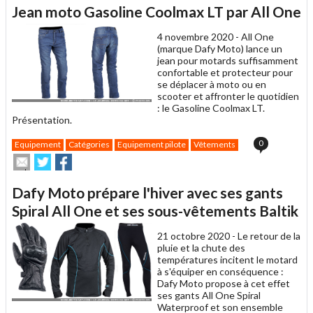
article
Twitter
Facebook
Jean moto Gasoline Coolmax LT par All One
à
un
4 novembre 2020 -
All One
ami
(marque Dafy Moto) lance un
jean pour motards suffisamment
confortable et protecteur pour
se déplacer à moto ou en
scooter et affronter le quotidien
: le Gasoline Coolmax LT.
Présentation.
0
Equipement
Catégories
Equipement pilote
Vêtements
Envoyer
Partager
Partager
cet
sur
sur
article
Twitter
Facebook
Dafy Moto prépare l'hiver avec ses gants
à
un
Spiral All One et ses sous-vêtements Baltik
ami
21 octobre 2020 -
Le retour de la
pluie et la chute des
températures incitent le motard
à s'équiper en conséquence :
Dafy Moto propose à cet effet
ses gants All One Spiral
Waterproof et son ensemble