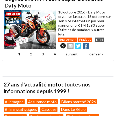
un
Dafy Moto
ami
10 octobre 2016 -
Dafy Moto
organise jusqu'au 15 octobre sur
son site internet un jeu pour
gagner une KTM 1290 Super
Duke et de nombreux autres
lots.
Equipement
Pratique
KTM
Envoyer
Partager
Partager
0
cet
sur
sur
article
Twitter
Facebook
1
2
3
4
suivant ›
dernier »
Pages
à
un
ami
27 ans d'actualité moto :
toutes nos
informations depuis 1999 !
Allemagne
Assurance moto
Bilans marché 2026
Bilans statistiques
Casques
Dans Le Rétro