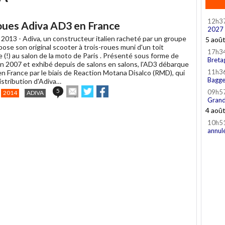
12h3
oues Adiva AD3 en France
2027
 2013 -
Adiva, un constructeur italien racheté par un groupe
5 aoû
pose son original scooter à trois-roues muni d'un toit
17h3
(!) au salon de la moto de Paris . Présenté sous forme de
Breta
n 2007 et exhibé depuis de salons en salons, l'AD3 débarque
11h3
n France par le biais de Reaction Motana Disalco (RMD), qui
Bagge
istribution d'Adiva…
Envoyer
Partager
Partager
5
09h5
2014
ADIVA
cet
sur
sur
Grand
article
Twitter
Facebook
4 aoû
à
10h5
un
annul
ami