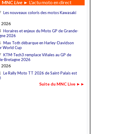
MNC
Live
► L'actu moto en direct
7
Les nouveaux coloris des motos Kawasaki
t 2026
4
Horaires et enjeux du Moto GP de Grande-
gne 2026
6
Max Toth débarque en Harley-Davidson
r World Cup
7
KTM-Tech3 remplace Viñales au GP de
e-Bretagne 2026
t 2026
1
Le Rally Moto TT 2026 de Saint-Palais est
é
Suite du MNC Live ►►