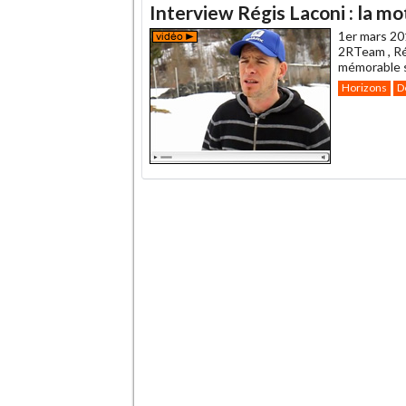
Interview Régis Laconi : la mo
1er mars 20
2RTeam , Ré
mémorable s
Horizons
D