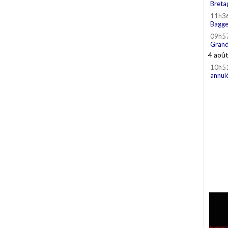
Breta
11h3
Bagge
09h5
Grand
4 aoû
10h5
annul