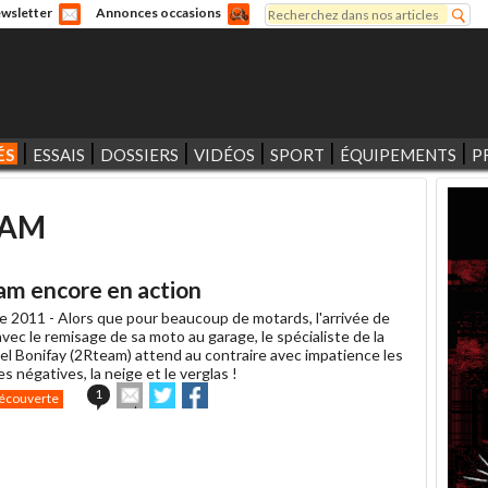
Rechercher
wsletter
Annonces occasions
Formulaire de recherche
ÉS
ESSAIS
DOSSIERS
VIDÉOS
SPORT
ÉQUIPEMENTS
P
EAM
am encore en action
e 2011 -
Alors que pour beaucoup de motards, l'arrivée de
 avec le remisage de sa moto au garage, le spécialiste de la
el Bonifay (2Rteam) attend au contraire avec impatience les
 négatives, la neige et le verglas !
Envoyer
Partager
Partager
1
écouverte
cet
sur
sur
article
Twitter
Facebook
à
un
ami