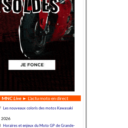
MNC
Live
► L'actu moto en direct
7
Les nouveaux coloris des motos Kawasaki
t 2026
4
Horaires et enjeux du Moto GP de Grande-