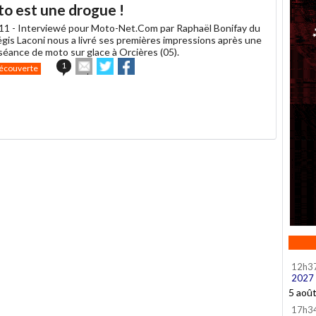
to est une drogue !
11 -
Interviewé pour Moto-Net.Com par Raphaël Bonifay du
gis Laconi nous a livré ses premières impressions après une
éance de moto sur glace à Orcières (05).
Envoyer
Partager
Partager
1
écouverte
cet
sur
sur
article
Twitter
Facebook
à
un
ami
12h3
2027
5 aoû
17h3