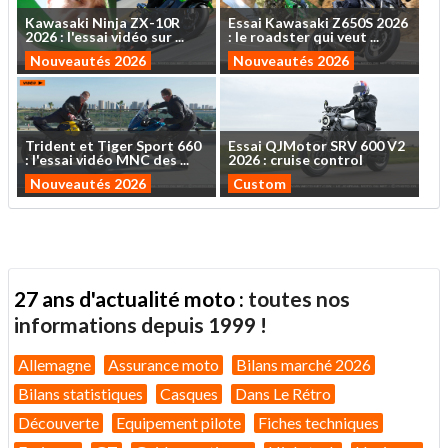
Kawasaki
Ninja
ZX-10R
Essai
Kawasaki
Z650S
2026
2026
:
l'essai
vidéo
sur
...
:
le
roadster
qui
veut
...
Nouveautés 2026
Nouveautés 2026
Trident
et
Tiger
Sport
660
Essai
QJMotor
SRV
600
V2
:
l'essai
vidéo
MNC
des
...
2026
:
cruise
control
Nouveautés 2026
Custom
27 ans d'actualité moto :
toutes nos
informations depuis 1999 !
Allemagne
Assurance moto
Bilans marché 2026
Bilans statistiques
Casques
Dans Le Rétro
Découverte
Equipement pilote
Fiches techniques