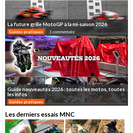
La
future
grille
MotoGP
à
la
mi-saison
2026
Guides pratiques
1 commentaire
Guide
nouveautés
2026
:
toutes
les
motos,
toutes
les
infos
Guides pratiques
Les derniers essais MNC