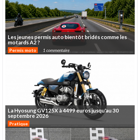
Les
jeunes
permis
auto
bientôt
bridés
comme
les
motards
A2
?
Permis moto
1 commentaire
La
Hyosung
GV125X
à
4499
euros
jusqu'au
30
septembre
2026
Pratique