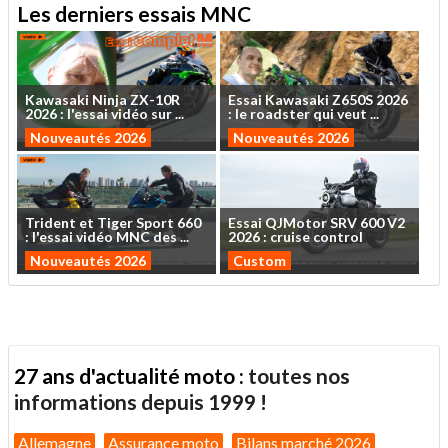
Les derniers essais MNC
Kawasaki
Ninja
ZX-10R
Essai
Kawasaki
Z650S
2026
2026
:
l'essai
vidéo
sur
...
:
le
roadster
qui
veut
...
Nouveautés 2026
Nouveautés 2026
Trident
et
Tiger
Sport
660
Essai
QJMotor
SRV
600
V2
:
l'essai
vidéo
MNC
des
...
2026
:
cruise
control
Nouveautés 2026
Custom
27 ans d'actualité moto :
toutes nos
informations depuis 1999 !
Allemagne
Assurance moto
Bilans marché 2026