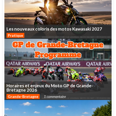
Les
nouveaux
coloris
des
motos
Kawasaki
2027
Pratique
Horaires
et
enjeux
du
Moto
GP
de
Grande-
Bretagne
2026
Grande-Bretagne
1 commentaire