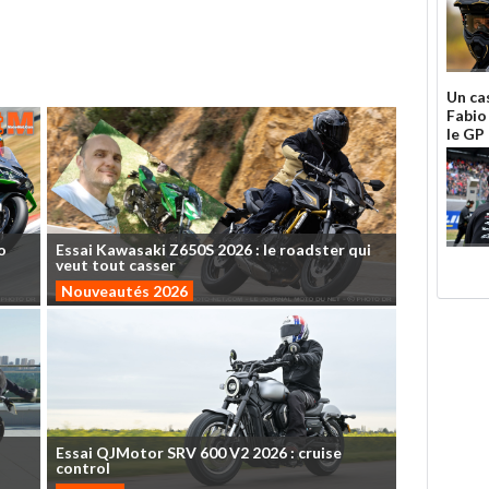
Un ca
Fabio
le GP
o
Essai
Kawasaki
Z650S
2026
:
le
roadster
qui
veut
tout
casser
Nouveautés 2026
Essai
QJMotor
SRV
600
V2
2026
:
cruise
control