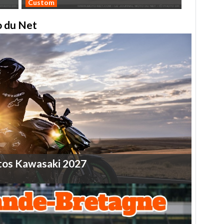
Custom
to du Net
tos
Kawasaki
2027