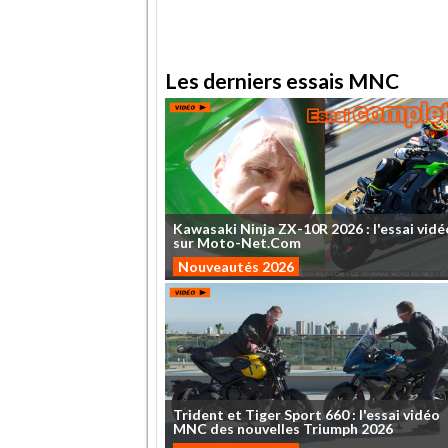
.
Les derniers essais MNC
Kawasaki
Ninja
ZX-10R
2026
:
l'essai
vidé
sur
Moto-Net.Com
Nouveautés 2026
Trident
et
Tiger
Sport
660
:
l'essai
vidéo
MNC
des
nouvelles
Triumph
2026