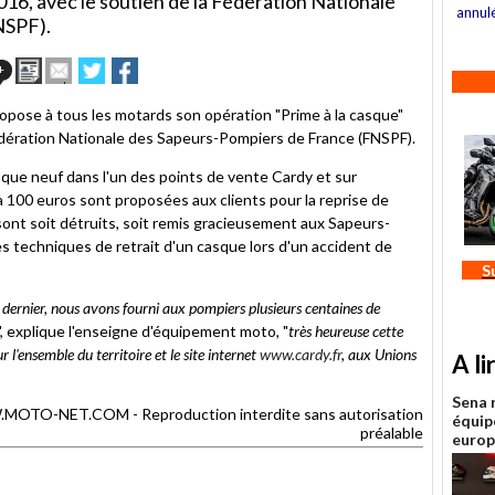
016, avec le soutien de la Fédération Nationale
annul
NSPF).
Imprimer
Envoyer
Partager
Partager
+
cet
sur
sur
article
Twitter
Facebook
opose à tous les motards son opération "Prime à la casque"
à
Fédération Nationale des Sapeurs-Pompiers de France (FNSPF).
un
ami
asque neuf dans l'un des points de vente Cardy et sur
'à 100 euros sont proposées aux clients pour la reprise de
 sont soit détruits, soit remis gracieusement aux Sapeurs-
les techniques de retrait d'un casque lors d'un accident de
S
dernier, nous avons fourni aux pompiers plusieurs centaines de
", explique l'enseigne d'équipement moto, "
très heureuse cette
 l'ensemble du territoire et le site internet
www.cardy.fr
, aux Unions
A li
Sena 
TO-NET.COM - Reproduction interdite sans autorisation
équip
préalable
euro