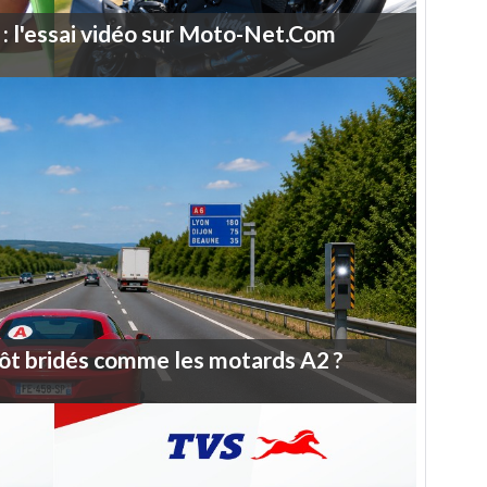
:
l'essai
vidéo
sur
Moto-Net.Com
ôt
bridés
comme
les
motards
A2
?