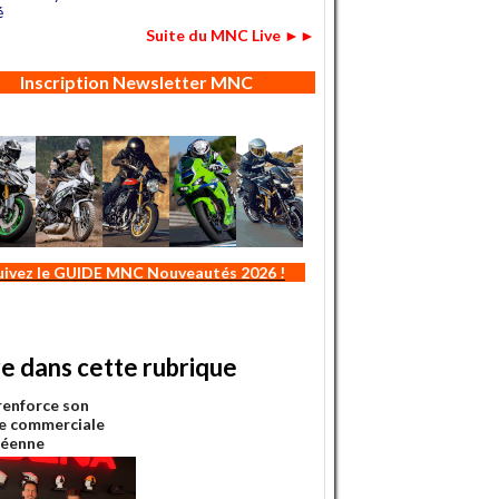
é
Suite du MNC Live ►►
Inscription Newsletter MNC
uivez le GUIDE MNC Nouveautés 2026 !
re dans cette rubrique
renforce son
e commerciale
péenne