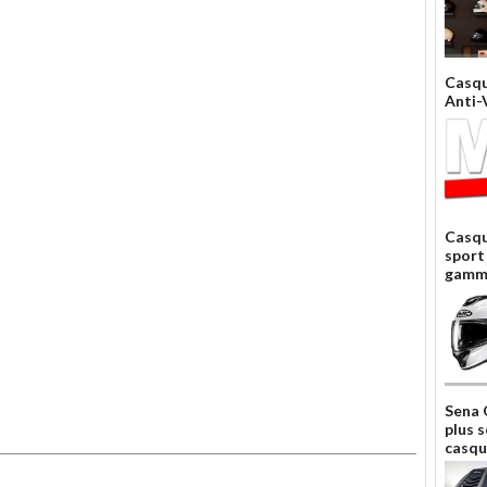
Casq
Anti-
Casqu
sport
gamm
Sena 
plus 
casque