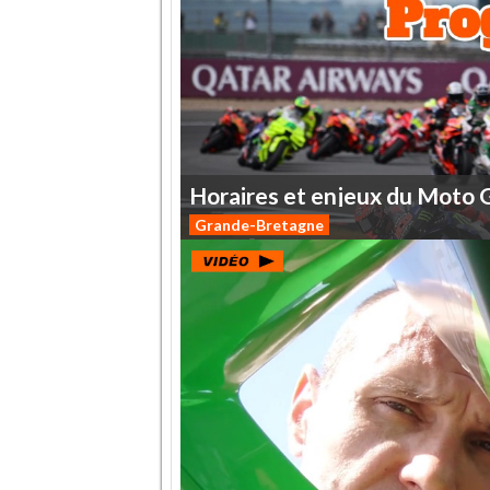
Horaires
et
enjeux
du
Moto
Grande-Bretagne