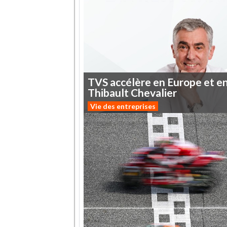
TVS
accélère
en
Europe
et
e
Thibault
Chevalier
Vie des entreprises