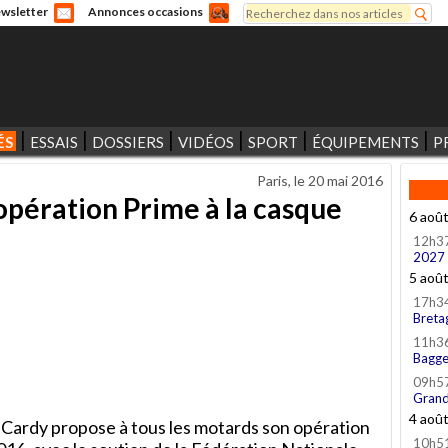
Rechercher
wsletter
Annonces occasions
Formulaire de recherche
ÉS
ESSAIS
DOSSIERS
VIDÉOS
SPORT
ÉQUIPEMENTS
P
Paris, le
20 mai 2016
opération Prime à la casque
6 aoû
12h3
2027
5 aoû
17h3
Breta
11h3
Bagge
09h5
Grand
4 aoû
 Cardy propose à tous les motards son opération
10h5