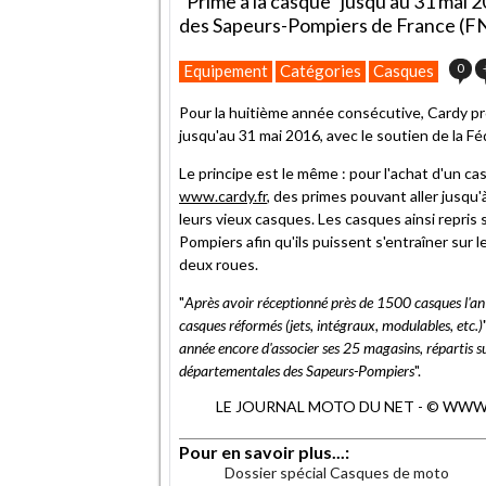
"Prime à la casque" jusqu'au 31 mai 2
des Sapeurs-Pompiers de France (F
0
Equipement
Catégories
Casques
Pour la huitième année consécutive, Cardy pr
jusqu'au 31 mai 2016, avec le soutien de la 
Le principe est le même : pour l'achat d'un c
www.cardy.fr
, des primes pouvant aller jusqu
leurs vieux casques. Les casques ainsi repris
Pompiers afin qu'ils puissent s'entraîner sur 
deux roues.
"
Après avoir réceptionné près de 1500 casques l'an 
casques réformés (jets, intégraux, modulables, etc.)
année encore d'associer ses 25 magasins, répartis sur
départementales des Sapeurs-Pompiers
".
LE JOURNAL MOTO DU NET - © WWW.MO
Pour en savoir plus...:
Dossier spécial Casques de moto