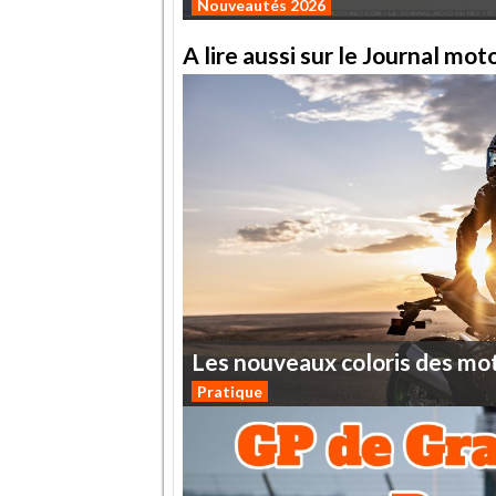
Nouveautés 2026
A lire aussi sur le Journal mo
Les
nouveaux
coloris
des
mo
Pratique