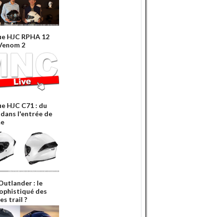
ue HJC RPHA 12
Venom 2
e HJC C71 : du
 dans l'entrée de
e
Outlander : le
sophistiqué des
s trail ?