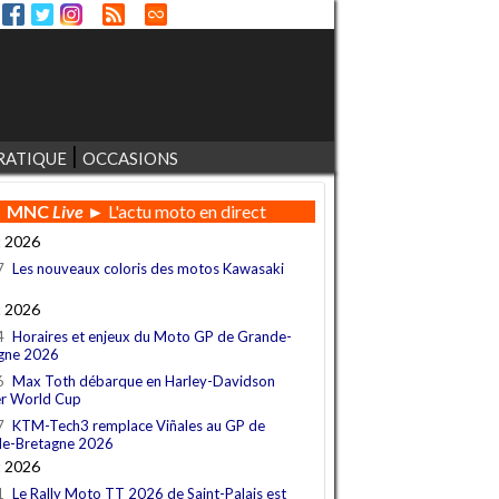
RATIQUE
OCCASIONS
MNC
Live
► L'actu moto en direct
t 2026
7
Les nouveaux coloris des motos Kawasaki
t 2026
4
Horaires et enjeux du Moto GP de Grande-
gne 2026
6
Max Toth débarque en Harley-Davidson
r World Cup
7
KTM-Tech3 remplace Viñales au GP de
e-Bretagne 2026
t 2026
1
Le Rally Moto TT 2026 de Saint-Palais est